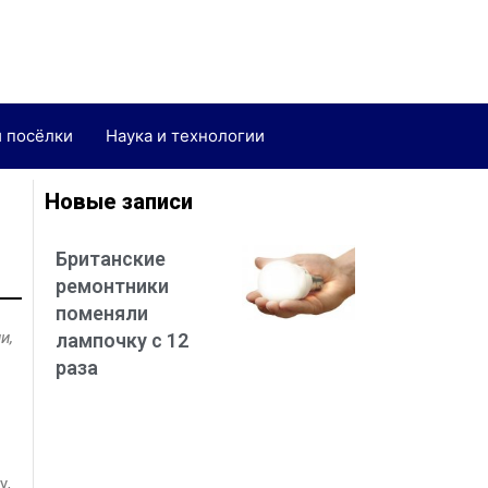
и посёлки
Наука и технологии
Новые записи
Британские
ремонтники
поменяли
и,
лампочку с 12
раза
у,