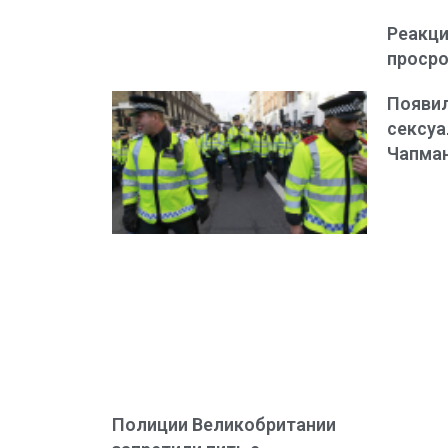
Реакци
просро
Появил
сексуа
Чапма
Полиции Великобритании