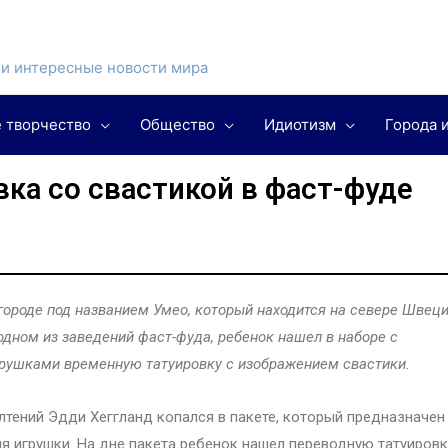
и интересные новости мира
 творчество
Общество
Идиотизм
Города 
ка со свастикой в фаст-фуде
городе под названием Умео, который находится на севере Швеци
одном из заведений фаст-фуда, ребенок нашел в наборе с
рушками временную татуировку с изображением свастики.
лтений Эдди Хеггланд копался в пакете, который предназначен
я игрушки. На дне пакета ребенок нашел переводную татуировк