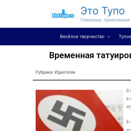
Это Тупо
Смешные, прикольные 
Весёлое творчество
Тупое
Временная татуиров
Рубрика:
Идиотизм
В 
в 
иг
8-
дл