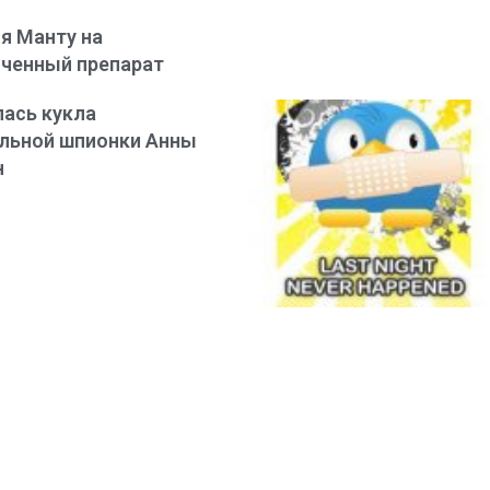
я Манту на
ченный препарат
ась кукла
льной шпионки Анны
н