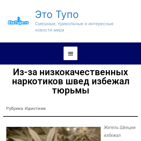
Это Тупо
Смешные, прикольные и интересные
новости мира
Из-за низкокачественных
наркотиков швед избежал
тюрьмы
Рубрика:
Идиотизм
Житель Швеции
избежал