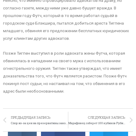
Неясно, что именно спровоцировало адвокатов на драку, но
согласно газете, между ними уже давно бушует вражда. В
прошлом году Футч, который в то время работал судьёй в
городском суде Блэкшира, пытался добиться ареста Тигпена
младшего, обвиняя его предложении бесплатных юридических
услуг клиентам других адвокатов.
Позже Тигпен выступил в роли адвоката жены Футча, которая
обвинялась в нападении на своего мужа с использованием
огнестрельного оружия. Тигпен также утверждал, что имеет
доказательства того, что Футч является расистом. Позже Футч
покинул пост судьи, но настаивал на том, что обвинения в его
адрес были необоснованными.
ПРЕДЫДУЩАЯ ЗАПИСЬ
СЛЕДУЮЩАЯ ЗАПИСЬ
Спор из-за цен на презервативы закончился смертью
Марафонец соберет 100 кубиков Рубика на бегу