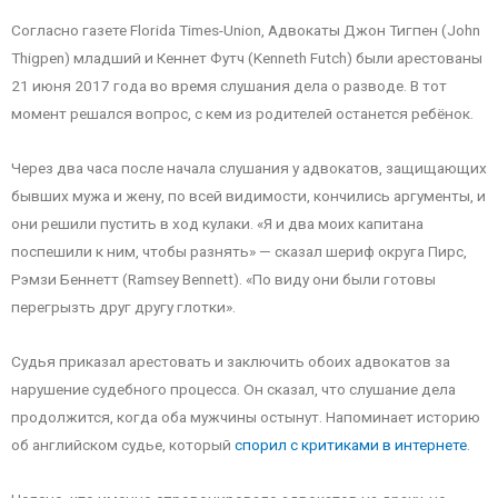
Согласно газете Florida Times-Union, Адвокаты Джон Тигпен (John
Thigpen) младший и Кеннет Футч (Kenneth Futch) были арестованы
21 июня 2017 года во время слушания дела о разводе. В тот
момент решался вопрос, с кем из родителей останется ребёнок.
Через два часа после начала слушания у адвокатов, защищающих
бывших мужа и жену, по всей видимости, кончились аргументы, и
они решили пустить в ход кулаки. «Я и два моих капитана
поспешили к ним, чтобы разнять» — сказал шериф округа Пирс,
Рэмзи Беннетт (Ramsey Bennett). «По виду они были готовы
перегрызть друг другу глотки».
Судья приказал арестовать и заключить обоих адвокатов за
нарушение судебного процесса. Он сказал, что слушание дела
продолжится, когда оба мужчины остынут. Напоминает историю
об английском судье, который
спорил с критиками в интернете
.