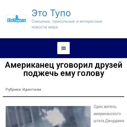
Это Тупо
Смешные, прикольные и интересные
новости мира
Американец уговорил друзей
поджечь ему голову
Рубрика:
Идиотизм
Один житель
американского
штата Джорджия