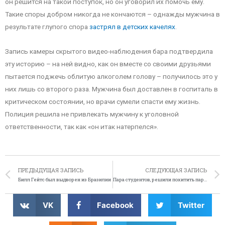
он решится на такой поступок, но он уговорил их помочь ему.
Такие споры добром никогда не кончаются – однажды мужчина в
результате глупого спора
застрял в детских качелях
.
Запись камеры скрытого видео-наблюдения бара подтвердила
эту историю – на ней видно, как он вместе со своими друзьями
пытается поджечь облитую алкоголем голову – получилось это у
них лишь со второго раза. Мужчина был доставлен в госпиталь в
критическом состоянии, но врачи сумели спасти ему жизнь.
Полиция решила не привлекать мужчину к уголовной
ответственности, так как «он итак натерпелся».
ПРЕДЫДУЩАЯ ЗАПИСЬ
СЛЕДУЮЩАЯ ЗАПИСЬ
Билл Гейтс был выдворен из Бразилии
Пара студентов, решили похитить пару аллигаторов
VK
Facebook
Twitter