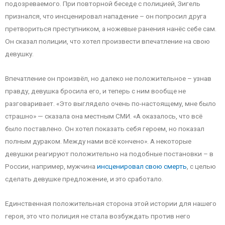
подозреваемого. При повторной беседе с полицией, Зигель
признался, что инсценировал нападение – он попросил друга
претвориться преступником, а ножевые ранения нанёс себе сам.
Он сказал полиции, что хотел произвести впечатление на свою
девушку.
Впечатление он произвёл, но далеко не положительное – узнав
правду, девушка бросила его, и теперь с ним вообще не
разговаривает. «Это выглядело очень по-настоящему, мне было
страшно» — сказала она местным СМИ. «А оказалось, что всё
было поставлено. Он хотел показать себя героем, но показал
полным дураком. Между нами всё кончено». А некоторые
девушки реагируют положительно на подобные постановки – в
России, например, мужчина
инсценировал свою смерть
, с целью
сделать девушке предложение, и это сработало.
Единственная положительная сторона этой истории для нашего
героя, это что полиция не стала возбуждать против него