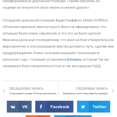
калифорнийской дорожной полиции. «Таким образом, он
подвергал опасности свою жизнь и жизни других».
Сотрудник дорожной полиции Адам Гриффитс (Adam Griffiths)
объяснил мужчине, имя которого было не афишировано, что
ситуация была очень серьёзной, и что это не было шуткой.
Мужчина рассказал полицейским, что ехал на благотворительное
мероприятие, и они разрешили ему продолжить путь, сделав ему
предупреждение. Очень похожий инцидент произошёл в
прошлом году – полиция остановила
Бэтмена
, который так же
занимался благотворительностью и так же нарушал ПДД.
ПРЕДЫДУЩАЯ ЗАПИСЬ
СЛЕДУЮЩАЯ ЗАПИСЬ
«Страшная» сумка Тэтчер выставлена на торги
Британец хочет выглядеть странно
VK
Facebook
Twitter