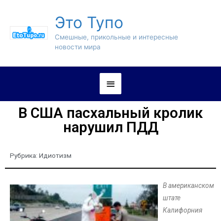
Это Тупо
Смешные, прикольные и интересные
новости мира
В США пасхальный кролик
нарушил ПДД
Рубрика:
Идиотизм
В американском
штате
Калифорния