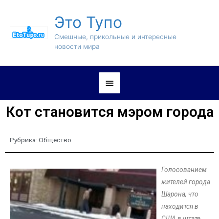
Это Тупо
Смешные, прикольные и интересные
новости мира
Кот становится мэром города
Рубрика:
Общество
Голосованием
жителей города
Шарона, что
находится в
США в штате