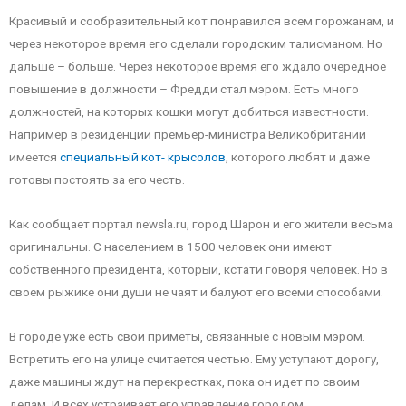
Красивый и сообразительный кот понравился всем горожанам, и
через некоторое время его сделали городским талисманом. Но
дальше – больше. Через некоторое время его ждало очередное
повышение в должности – Фредди стал мэром. Есть много
должностей, на которых кошки могут добиться известности.
Например в резиденции премьер-министра Великобритании
имеется
специальный кот- крысолов
, которого любят и даже
готовы постоять за его честь.
Как сообщает портал newsla.ru, город Шарон и его жители весьма
оригинальны. С населением в 1500 человек они имеют
собственного президента, который, кстати говоря человек. Но в
своем рыжике они души не чаят и балуют его всеми способами.
В городе уже есть свои приметы, связанные с новым мэром.
Встретить его на улице считается честью. Ему уступают дорогу,
даже машины ждут на перекрестках, пока он идет по своим
делам. И всех устраивает его управление городом.