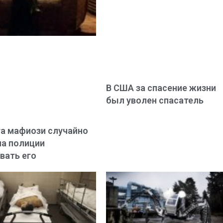
В США за спасение жизни
был уволен спасатель
а мафиози случайно
а полиции
вать его