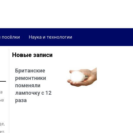
и посёлки
Наука и технологии
Новые записи
Британские
ремонтники
поменяли
га
лампочку с 12
раза
на
де,
ет,