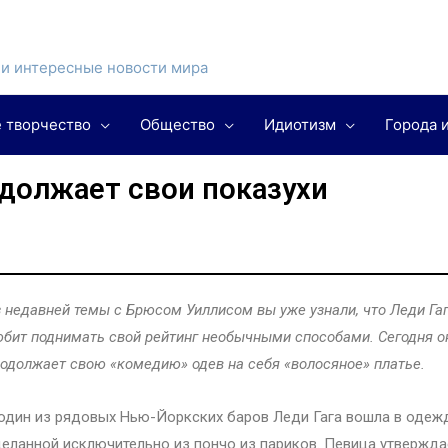
и интересные новости мира
 творчество
Общество
Идиотизм
Города 
одолжает свои показухи
 недавней темы с Брюсом Уиллисом вы уже узнали, что Леди Га
бит поднимать свой рейтинг необычными способами. Сегодня о
одолжает свою «комедию» одев на себя «волосяное» платье.
один из рядовых Нью-Йоркских баров Леди Гага вошла в одеж
еланной исключительно из пончо из париков. Певица утвержда