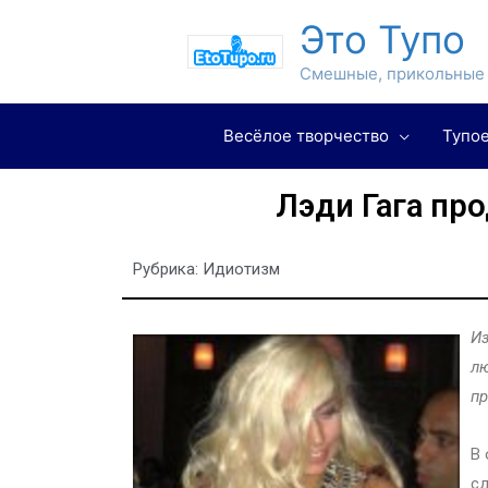
Это Тупо
Смешные, прикольные 
Весёлое творчество
Тупое
Лэди Гага пр
Рубрика:
Идиотизм
Из
лю
пр
В 
сд