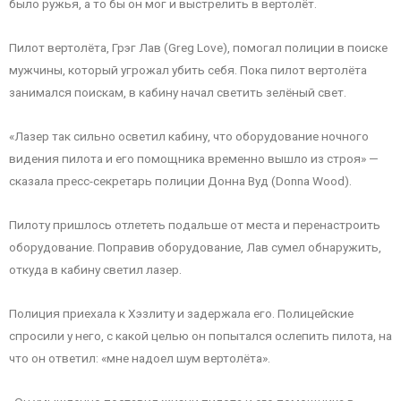
было ружья, а то бы он мог и выстрелить в вертолёт.
Пилот вертолёта, Грэг Лав (Greg Love), помогал полиции в поиске
мужчины, который угрожал убить себя. Пока пилот вертолёта
занимался поискам, в кабину начал светить зелёный свет.
«Лазер так сильно осветил кабину, что оборудование ночного
видения пилота и его помощника временно вышло из строя» —
сказала пресс-секретарь полиции Донна Вуд (Donna Wood).
Пилоту пришлось отлететь подальше от места и перенастроить
оборудование. Поправив оборудование, Лав сумел обнаружить,
откуда в кабину светил лазер.
Полиция приехала к Хэзлиту и задержала его. Полицейские
спросили у него, с какой целью он попытался ослепить пилота, на
что он ответил: «мне надоел шум вертолёта».