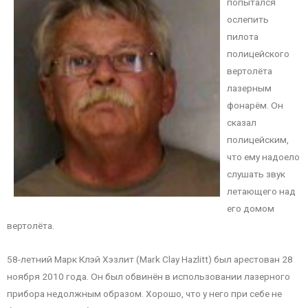
попытался
ослепить
пилота
полицейского
вертолёта
лазерным
фонарём. Он
сказал
полицейским,
что ему надоело
слушать звук
летающего над
его домом
вертолёта.
58-летний Марк Клэй Хэзлит (Mark Clay Hazlitt) был арестован 28
ноября 2010 года. Он был обвинён в использовании лазерного
прибора недолжным образом. Хорошо, что у него при себе не