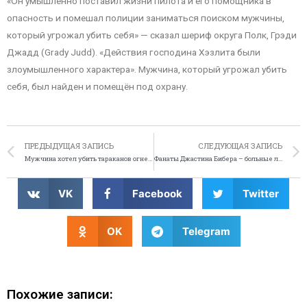
«Он умышленно поставил жизни пилота и его помощника в
опасность и помешал полиции заниматься поиском мужчины,
который угрожал убить себя» — сказал шериф округа Полк, Грэди
Джадд (Grady Judd). «Действия господина Хэзлита были
злоумышленного характера». Мужчина, который угрожал убить
себя, был найден и помещён под охрану.
ПРЕДЫДУЩАЯ ЗАПИСЬ
СЛЕДУЮЩАЯ ЗАПИСЬ
Мужчина хотел убить тараканов огнемётом, поджёг дом
Фанаты Джастина Бибера – больные люди
VK
Facebook
Twitter
OK
Telegram
Похожие записи: