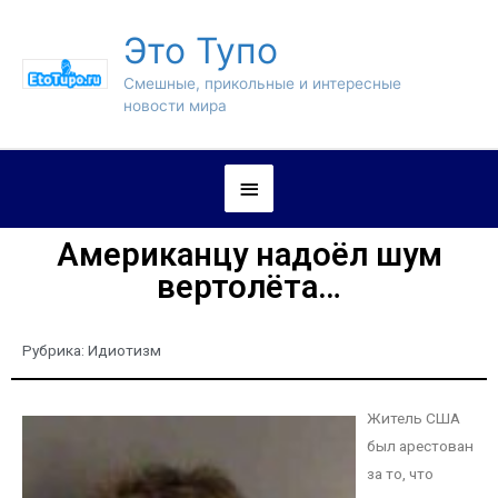
Это Тупо
Смешные, прикольные и интересные
новости мира
Американцу надоёл шум
вертолёта…
Рубрика:
Идиотизм
Житель США
был арестован
за то, что