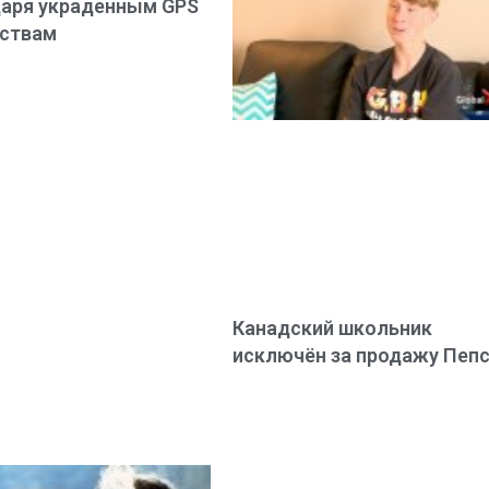
аря украденным GPS
йствам
Канадский школьник
исключён за продажу Пеп