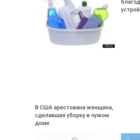
благод
устро
В США арестована женщина,
сделавшая уборку в чужом
доме