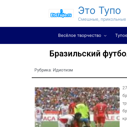
Это Тупо
Смешные, прикольные 
Весёлое творчество
Тупое
Бразильский футбо
Рубрика:
Идиотизм
27
бр
тр
бр
к