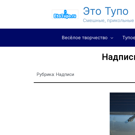
Это Тупо
Смешные, прикольные 
Весёлое творчество
Тупое
Надпис
Рубрика:
Надписи