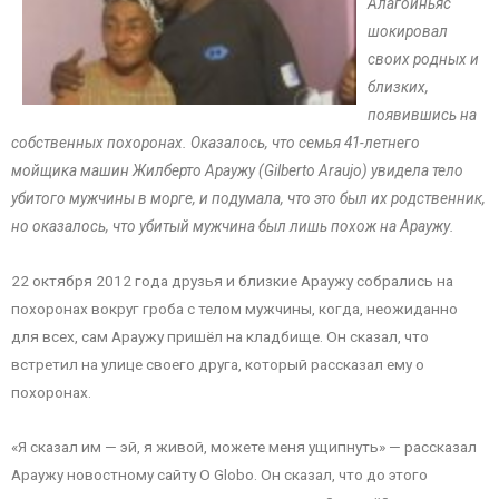
Алагоиньяс
шокировал
своих родных и
близких,
появившись на
собственных похоронах. Оказалось, что семья 41-летнего
мойщика машин Жилберто Араужу (Gilberto Araujo) увидела тело
убитого мужчины в морге, и подумала, что это был их родственник,
но оказалось, что убитый мужчина был лишь похож на Араужу.
22 октября 2012 года друзья и близкие Араужу собрались на
похоронах вокруг гроба с телом мужчины, когда, неожиданно
для всех, сам Араужу пришёл на кладбище. Он сказал, что
встретил на улице своего друга, который рассказал ему о
похоронах.
«Я сказал им — эй, я живой, можете меня ущипнуть» — рассказал
Араужу новостному сайту O Globo. Он сказал, что до этого