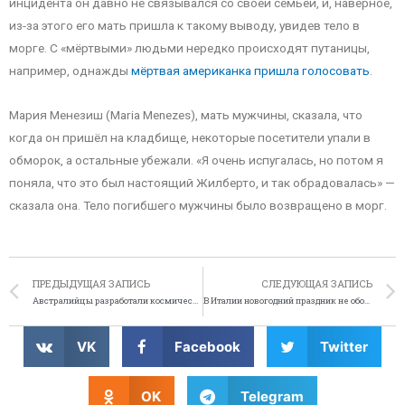
инцидента он давно не связывался со своей семьёй, и, наверное,
из-за этого его мать пришла к такому выводу, увидев тело в
морге. С «мёртвыми» людьми нередко происходят путаницы,
например, однажды
мёртвая американка пришла голосовать
.
Мария Менезиш (Maria Menezes), мать мужчины, сказала, что
когда он пришёл на кладбище, некоторые посетители упали в
обморок, а остальные убежали. «Я очень испугалась, но потом я
поняла, что это был настоящий Жилберто, и так обрадовалась» —
сказала она. Тело погибшего мужчины было возвращено в морг.
ПРЕДЫДУЩАЯ ЗАПИСЬ
СЛЕДУЮЩАЯ ЗАПИСЬ
Австралийцы разработали космическое пиво
В Италии новогодний праздник не обошёлся без жертв
VK
Facebook
Twitter
OK
Telegram