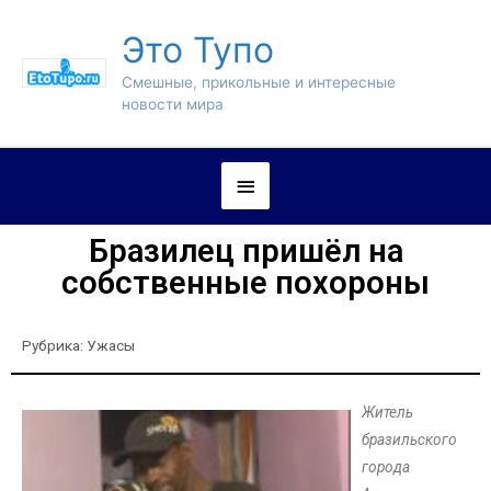
Это Тупо
Смешные, прикольные и интересные
новости мира
Бразилец пришёл на
собственные похороны
Рубрика:
Ужасы
Житель
бразильского
города