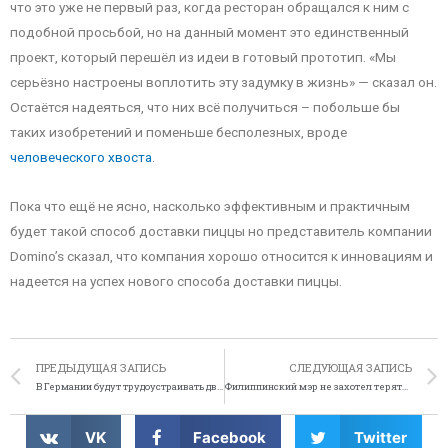
что это уже не первый раз, когда ресторан обращался к ним с
подобной просьбой, но на данный момент это единственный
проект, который перешёл из идеи в готовый прототип. «Мы
серьёзно настроены воплотить эту задумку в жизнь» — сказал он.
Остаётся надеяться, что них всё получиться – побольше бы
таких изобретений и поменьше бесполезных, вроде
человеческого хвоста
.
Пока что ещё не ясно, насколько эффективным и практичным
будет такой способ доставки пиццы но представитель компании
Domino’s сказал, что компания хорошо относится к инновациям и
надеется на успех нового способа доставки пиццы.
ПРЕДЫДУЩАЯ ЗАПИСЬ
СЛЕДУЮЩАЯ ЗАПИСЬ
В Германии будут трудоустраивать двухголовых существ
Филиппинский мэр не захотел терять крокодила
VK
Facebook
Twitter