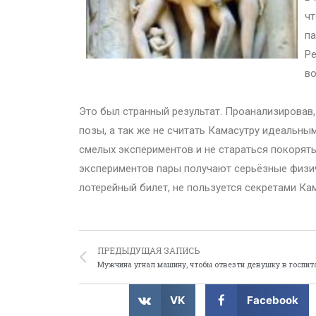
чт
па
Ре
в
Это был странный результат. Проанализировав
позы, а так же не считать Камасутру идеальны
смелых экспериментов и не стараться покорять 
экспериментов пары получают серьёзные физич
лотерейный билет, не пользуется секретами Ка
ПРЕДЫДУЩАЯ ЗАПИСЬ
Мужчина угнал машину, чтобы отвезти девушку в госпит
VK
Facebook