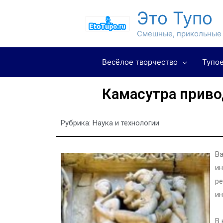
Это Тупо
Смешные, прикольные 
Весёлое творчество
Тупое
Камасутра приво
Рубрика:
Наука и технологии
Ва
ин
ре
ин
В 