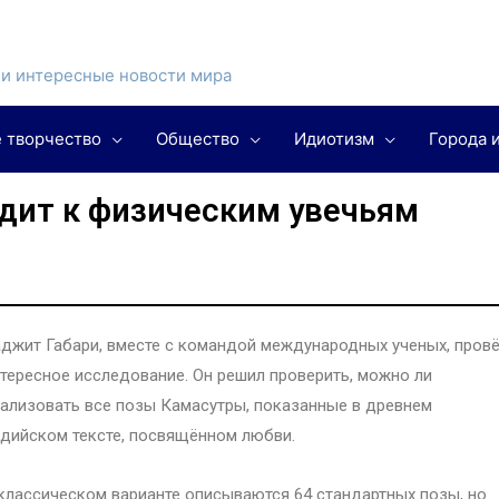
и интересные новости мира
 творчество
Общество
Идиотизм
Города 
дит к физическим увечьям
джит Габари, вместе с командой международных ученых, пров
тересное исследование. Он решил проверить, можно ли
ализовать все позы Камасутры, показанные в древнем
дийском тексте, посвящённом любви.
классическом варианте описываются 64 стандартных позы, но