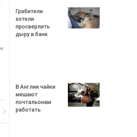
7
Грабители
хотели
просверлить
дыру в банк
ые
В Англии чайки
мешают
почтальонам
работать