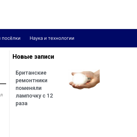
и посёлки
Наука и технологии
Новые записи
Британские
ремонтники
поменяли
ёл
лампочку с 12
раза