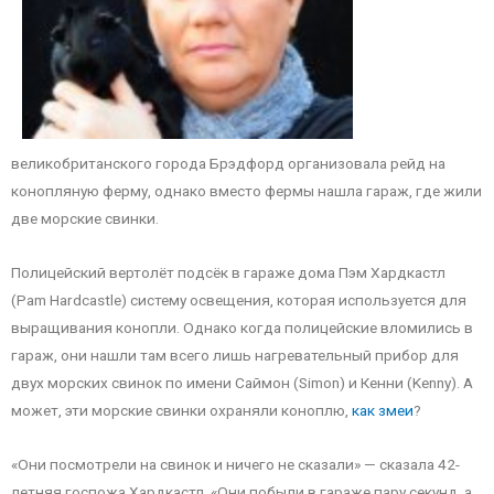
великобританского города Брэдфорд организовала рейд на
конопляную ферму, однако вместо фермы нашла гараж, где жили
две морские свинки.
Полицейский вертолёт подсёк в гараже дома Пэм Хардкастл
(Pam Hardcastle) систему освещения, которая используется для
выращивания конопли. Однако когда полицейские вломились в
гараж, они нашли там всего лишь нагревательный прибор для
двух морских свинок по имени Саймон (Simon) и Кенни (Kenny). А
может, эти морские свинки охраняли коноплю,
как змеи
?
«Они посмотрели на свинок и ничего не сказали» — сказала 42-
летняя госпожа Хардкастл. «Они побыли в гараже пару секунд, а