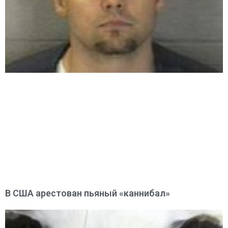
В США арестован пьяный «каннибал»