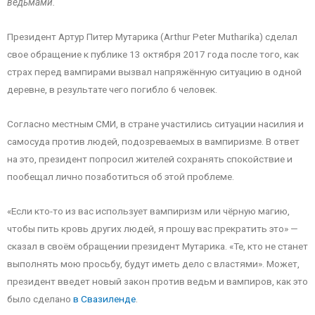
ведьмами.
Президент Артур Питер Мутарика (Arthur Peter Mutharika) сделал
свое обращение к публике 13 октября 2017 года после того, как
страх перед вампирами вызвал напряжённую ситуацию в одной
деревне, в результате чего погибло 6 человек.
Согласно местным СМИ, в стране участились ситуации насилия и
самосуда против людей, подозреваемых в вампиризме. В ответ
на это, президент попросил жителей сохранять спокойствие и
пообещал лично позаботиться об этой проблеме.
«Если кто-то из вас использует вампиризм или чёрную магию,
чтобы пить кровь других людей, я прошу вас прекратить это» —
сказал в своём обращении президент Мутарика. «Те, кто не станет
выполнять мою просьбу, будут иметь дело с властями». Может,
президент введет новый закон против ведьм и вампиров, как это
было сделано
в Свазиленде
.