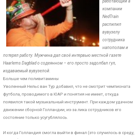
работающий а
компании
NedTrain
распилил
вувузелу
сотрудника
напополам и
потерял работу. Мужчина дал своё интервью местной газете
Haarlems Dagblad о содеянном – его просто задолбал гул,
издаваемый вувузелой.
Больше чем поливитамины
Уволенный Нельс ван Тур добавил, что не смотрит чемпионата
футбола, проводимого в ЮАР и понятия не имеет, откуда
появился такой музыкальный инструмент. При каждом удачном
движении сборной Голландии, из-за лика сотрудников его
состояние только усугублялось.
И когда Голландия смогла выйти в финал (это случилось в среду,