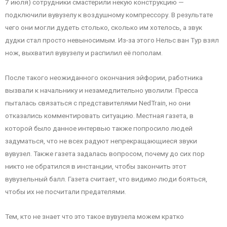
7 июля) сотрудники смастерили некую конструкцию —
подключили вувузелу к воздушному компрессору. В результате
чего они могли дудеть столько, сколько им хотелось, а звук
дудки стал просто невыносимым. Из-за этого Нельс ван Тур взял
нож, выхватил вувузелу и распилил её пополам.
После такого неожиданного окончания эйфории, работника
вызвали к начальнику и незамедлительно уволили. Пресса
пыталась связаться с представителями NedTrain, но они
отказались комментировать ситуацию. Местная газета, в
которой было данное интервью также попросило людей
задуматься, что не всех радуют непрекращающиеся звуки
вувузел. Также газета задалась вопросом, почему до сих пор
никто не обратился в инстанции, чтобы закончить этот
вувузельный балл. Газета считает, что видимо люди бояться,
чтобы их не посчитали предателями.
Тем, кто не знает что это такое вувузела можем кратко