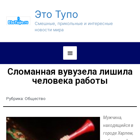
Это Тупо
Смешные, прикольные и интересные
новости мира
Сломанная вувузела лишила
человека работы
Рубрика:
Общество
Мужчина,
находящийся в
городе Харлем,