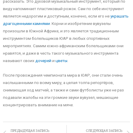
рассказать. Это духовой музыкальный инструмент, который по
виду напоминает пластиковый рожок. Сам по себе инструмент
является недорогим и доступным, конечно, если его не
украшать
драгоценными камнями
. Корни и изобретение вувузелы
произошли в Южной Африке, и это является традиционным
инструментом болельщиков ЮАР в любых спортивных
мероприятиях. Самим южно-африканским болельщиками они
нравятся, и даже в честь такого музыкального инструмента
называют своих
дочерей
и
цветы
.
После провождения чемпионата мира в ЮАР, они стали очень
наслышанными по всему миру, а целая толпа репортёров,
снимающая ход матчей, а также и сами футболисты уже не раз
подавали жалобы на эти громкие звуки вувузел, мешающие
концентрировать внимание на мяче.
ПРЕДЫДУЩАЯ ЗАПИСЬ
СЛЕДУЮЩАЯ ЗАПИСЬ