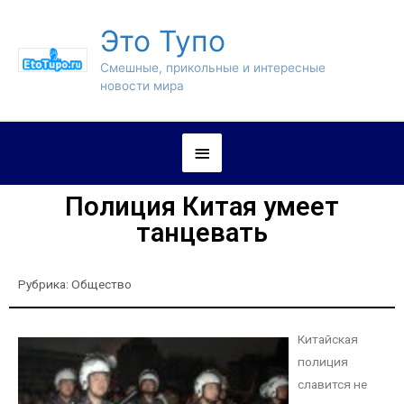
Это Тупо
Смешные, прикольные и интересные
новости мира
Полиция Китая умеет
танцевать
Рубрика:
Общество
Китайская
полиция
славится не