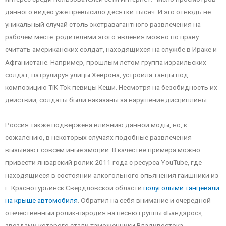
данного видео уже превысило десятки тысяч. И это отнюдь не
уникальный случай столь экстравагантного развлечения на
рабочем месте: родителями этого явления можно по праву
считать американских солдат, находящихся на службе в Ираке и
Афганистане. Например, прошлым летом группа израильских
солдат, патрулируя улицы Хеврона, устроила танцы под
композицию TiK Tok певицы Кеши. Несмотря на безобидность их
действий, солдаты были наказаны за нарушение дисциплины.
Россия также подвержена влиянию данной моды, но, к
сожалению, в некоторых случаях подобные развлечения
вызывают совсем иные эмоции. В качестве примера можно
привести январский ролик 2011 года с ресурса YouTube, где
находящиеся в состоянии алкогольного опьянения гаишники из
г. Краснотурьинск Свердловской области
полуголыми танцевали
на крыше автомобиля
. Обратил на себя внимание и очередной
отечественный ролик-пародия на песню группы «Бандэрос»,
звездами которого стали таможенники Владивостока.