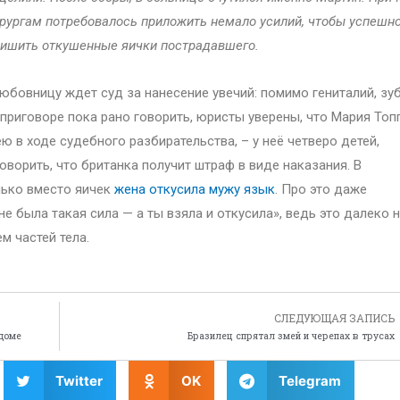
рургам потребовалось приложить немало усилий, чтобы успешн
ишить откушенные яички пострадавшего.
любовницу ждет суд за нанесение увечий: помимо гениталий, зу
 приговоре пока рано говорить, юристы уверены, что Мария Топ
 в ходе судебного разбирательства, – у неё четверо детей,
ворить, что британка получит штраф в виде наказания. В
лько вместо яичек
жена откусила мужу язык
. Про это даже
 была такая сила — а ты взяла и откусила», ведь это далеко 
м частей тела.
СЛЕДУЮЩАЯ ЗАПИСЬ
доме
Бразилец спрятал змей и черепах в трусах
Twitter
OK
Telegram