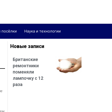
и посёлки
Наука и технологии
Новые записи
Британские
ремонтники
поменяли
лампочку с 12
раза
ие
чем