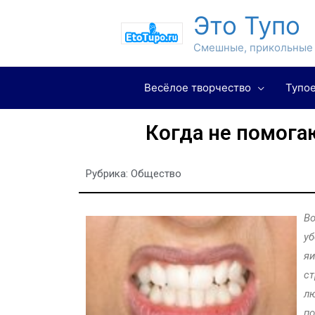
Это Тупо
Смешные, прикольные 
Весёлое творчество
Тупое
Когда не помогаю
Рубрика:
Общество
Во
уб
яи
ст
лю
по