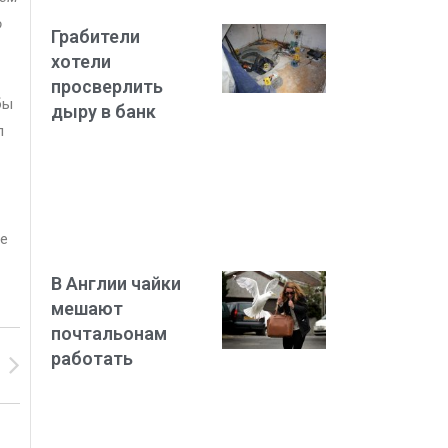
о
Грабители
хотели
просверлить
бы
дыру в банк
п
не
В Англии чайки
мешают
почтальонам
работать