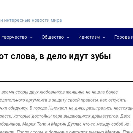
и интересные новости мира
 творчество
Общество
Идиотизм
Города 
т слова, в дело идут зубы
 время ссоры двух любовников женщина не нашла более
едительного аргумента в защиту своей правоты, как откусить
чки обидчику. В городе Ньюкасл, на днях, разыгрались настоящ
расти, которые достойны пера выдающихся драматургов. Двое
бовников, Мария Топп и Мартин Дуглас что-то между собой не
делили. После ссоры, в больнице очутился именно Мартин. При