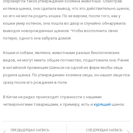
опровергла такое утверждение хозяина животных. Осмотрев
котенка-щенка, она сделала вывод, что это действительно щенок,
но его не могла родить кошка. По ее версии, после того, как у
кошки умер котенок, она пошла во двор и случайно обнаружила
выводок новорожденных щенков. Чтобы восполнить свою
потерю, одного она забрала домой.
Кошки и собаки, являясь животными разных биологических
видов, не могут иметь общее потомство, подытожила она. Ранее
в китайской провинции Шеньси на одной из ферм якобы овца
родила щенка. По утверждению хозяина овцы, он нашел овце-пса
сразу после его рождения в поле.
В Китае не редко происходят странности с нашими
четвероногими товарищами, к примеру, есть и
курящий
щенок.
ПРЕДЫДУЩАЯ ЗАПИСЬ
СЛЕДУЮЩАЯ ЗАПИСЬ