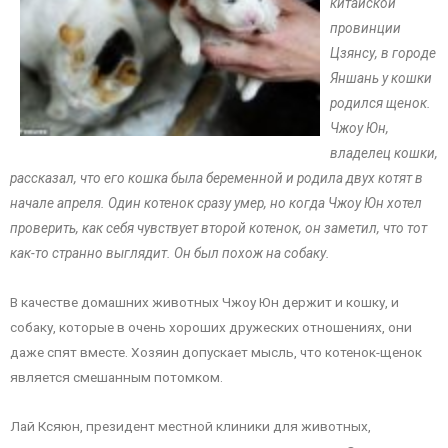
китайской
провинции
Цзянсу, в городе
Яншань у кошки
родился щенок.
Чжоу Юн,
владелец кошки,
рассказал, что его кошка была беременной и родила двух котят в
начале апреля. Один котенок сразу умер, но когда Чжоу Юн хотел
проверить, как себя чувствует второй котенок, он заметил, что тот
как-то странно выглядит. Он был похож на собаку.
В качестве домашних животных Чжоу Юн держит и кошку, и
собаку, которые в очень хороших дружеских отношениях, они
даже спят вместе. Хозяин допускает мысль, что котенок-щенок
является смешанным потомком.
Лай Ксяюн, президент местной клиники для животных,