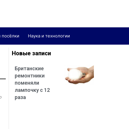
и посёлки
Наука и технологии
Новые записи
Британские
ремонтники
поменяли
лампочку с 12
раза
ю