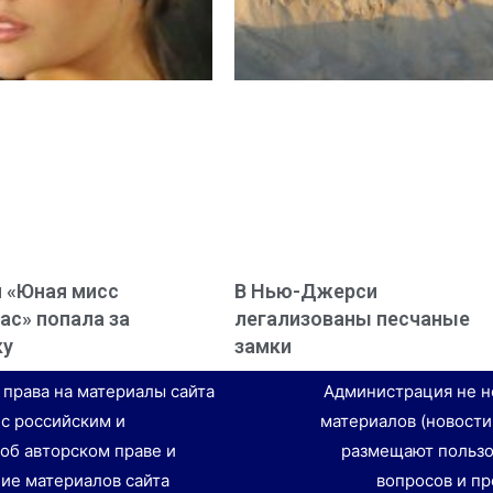
 «Юная мисс
В Нью-Джерси
ас» попала за
легализованы песчаные
ку
замки
е права на материалы сайта
Администрация не н
 с российским и
материалов (новости
об авторском праве и
размещают пользо
ие материалов сайта
вопросов и пр