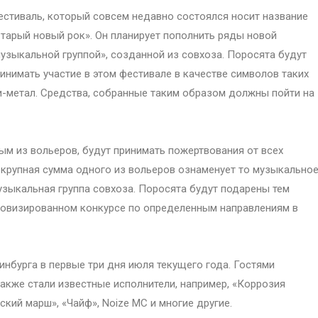
стиваль, который совсем недавно состоялся носит название
тарый новый рок». Он планирует пополнить ряды новой
узыкальной группой», созданной из совхоза. Поросята будут
инимать участие в этом фестивале в качестве символов таких
эви-метал. Средства, собранные таким образом должны пойти на
м из вольеров, будут принимать пожертвования от всех
крупная сумма одного из вольеров ознаменует то музыкально
узыкальная группа совхоза. Поросята будут подарены тем
ровизированном конкурсе по определенным направлениям в
инбурга в первые три дня июля текущего года. Гостями
акже стали известные исполнители, например, «Коррозия
кий марш», «Чайф», Noize MC и многие другие.