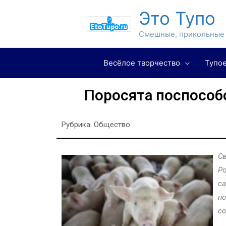
Это Тупо
Смешные, прикольные 
Весёлое творчество
Тупое
Поросята поспособ
Рубрика:
Общество
Св
Ро
са
по
со