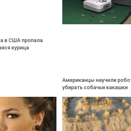
а в США пропала
яся курица
Американцы научили робо
убирать собачьи какашки