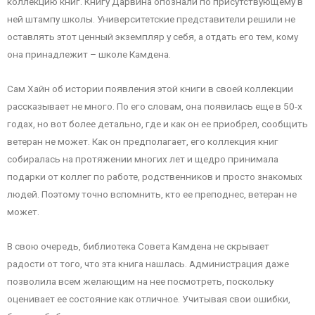
коллекцию книг. Книгу Дарвина опознали по присутствующему в
ней штампу школы. Университетские представители решили не
оставлять этот ценный экземпляр у себя, а отдать его тем, кому
она принадлежит – школе Камдена.
Сам Хайн об истории появления этой книги в своей коллекции
рассказывает не много. По его словам, она появилась еще в 50-х
годах, но вот более детально, где и как он ее приобрел, сообщить
ветеран не может. Как он предполагает, его коллекция книг
собиралась на протяжении многих лет и щедро принимала
подарки от коллег по работе, родственников и просто знакомых
людей. Поэтому точно вспомнить, кто ее преподнес, ветеран не
может.
В свою очередь, библиотека Совета Камдена не скрывает
радости от того, что эта книга нашлась. Администрация даже
позволила всем желающим на нее посмотреть, поскольку
оценивает ее состояние как отличное. Учитывая свои ошибки,