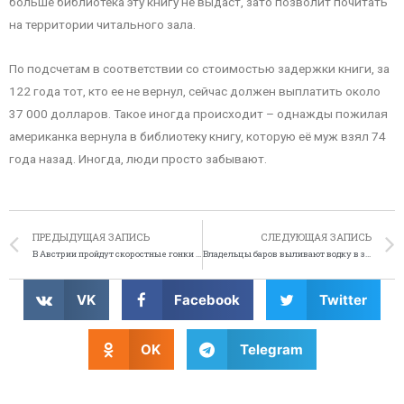
больше библиотека эту книгу не выдаст, зато позволит почитать
на территории читального зала.
По подсчетам в соответствии со стоимостью задержки книги, за
122 года тот, кто ее не вернул, сейчас должен выплатить около
37 000 долларов. Такое иногда происходит – однажды пожилая
американка вернула в библиотеку книгу, которую её муж взял 74
года назад. Иногда, люди просто забывают.
ПРЕДЫДУЩАЯ ЗАПИСЬ
СЛЕДУЮЩАЯ ЗАПИСЬ
В Австрии пройдут скоростные гонки на барных столах
Владельцы баров выливают водку в знак протеста против русского закона
VK
Facebook
Twitter
OK
Telegram