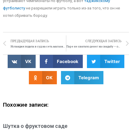
устраивают чемпионаты по футболу, а вот
таджикскому
футболисту
не разрешили играть только из-за того, что он не
хотел сбривать бороду.
ПРЕДЫДУЩАЯ ЗАПИСЬ
СЛЕДУЮЩАЯ ЗАПИСЬ
Исландия подала в суд на сеть магазинов Iceland
Паре не хватало денег на свадьбу – они украли медные провода
VK
Facebook
Twitter
OK
Telegram
Похожие записи:
Шутка о фруктовом саде