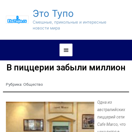
Это Тупо
Смешные, прикольные и интересные
новости мира
В пиццерии забыли миллион
Рубрика:
Общество
Одна из
австралийских
пиццерий сети
Cafe Marco, что
находится в