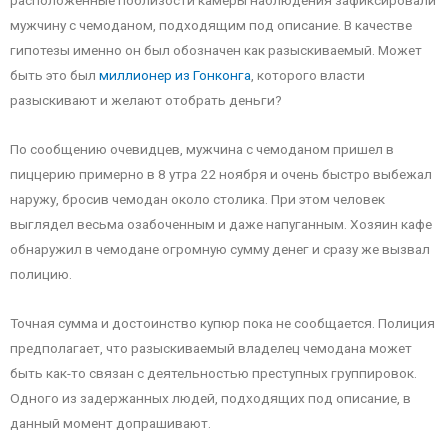
расположенные поблизости камеры наблюдения зафиксировали
мужчину с чемоданом, подходящим под описание. В качестве
гипотезы именно он был обозначен как разыскиваемый. Может
быть это был
миллионер из Гонконга
, которого власти
разыскивают и желают отобрать деньги?
По сообщению очевидцев, мужчина с чемоданом пришел в
пиццерию примерно в 8 утра 22 ноября и очень быстро выбежал
наружу, бросив чемодан около столика. При этом человек
выглядел весьма озабоченным и даже напуганным. Хозяин кафе
обнаружил в чемодане огромную сумму денег и сразу же вызвал
полицию.
Точная сумма и достоинство купюр пока не сообщается. Полиция
предполагает, что разыскиваемый владелец чемодана может
быть как-то связан с деятельностью преступных группировок.
Одного из задержанных людей, подходящих под описание, в
данный момент допрашивают.