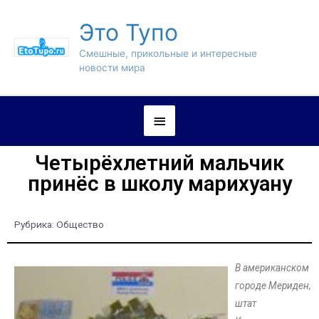
Это Тупо
Смешные, прикольные и интересные
новости мира
Четырёхлетний мальчик
принёс в школу марихуану
Рубрика:
Общество
В американском
городе Мериден,
штат