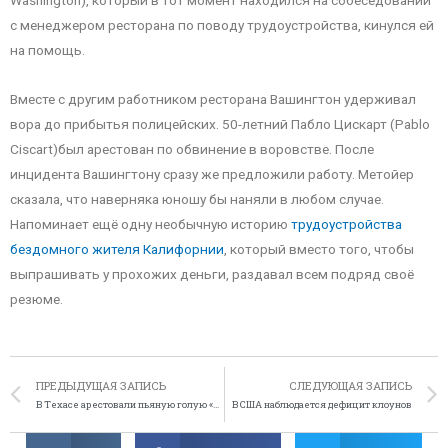
с менеджером ресторана по поводу трудоустройства, кинулся ей
на помощь.
Вместе с другим работником ресторана Вашингтон удерживал
вора до прибытья полицейских. 50-летний Пабло Цискарт (Pablo
Ciscart)был арестован по обвинение в воровстве. После
инцидента Вашингтону сразу же предложили работу. Метойер
сказала, что наверняка юношу бы наняли в любом случае.
Напоминает ещё одну необычную историю
трудоустройства
бездомного жителя Калифорнии
, который вместо того, чтобы
выпрашивать у прохожих деньги, раздавал всем подряд своё
резюме.
ПРЕДЫДУЩАЯ ЗАПИСЬ
СЛЕДУЮЩАЯ ЗАПИСЬ
В Техасе арестовали пьяную голую «ковбойшу»
В США наблюдается дефицит клоунов