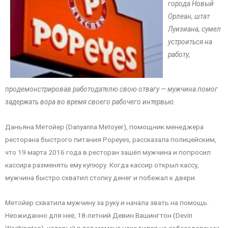
города Новый
Орлеан, штат
Луизиана, сумел
устроиться на
работу,
продемонстрировав работодателю свою отвагу — мужчина помог
задержать вора во время своего рабочего интервью.
Даньяна Метойер (Danyanna Metoyer), помощник менеджера
ресторана быстрого питания Popeyes, рассказала полицейским,
что 19 марта 2016 года в ресторан зашёл мужчина и попросил
кассира разменять ему купюру. Когда кассир открыл кассу,
мужчина быстро схватил стопку денег и побежал к двери.
Метойер схватила мужчину за руку и начала звать на помощь.
Неожиданно для неё, 18-летний Девин Вашингтон (Devin
Washington), который в тот момент находился на собеседовании