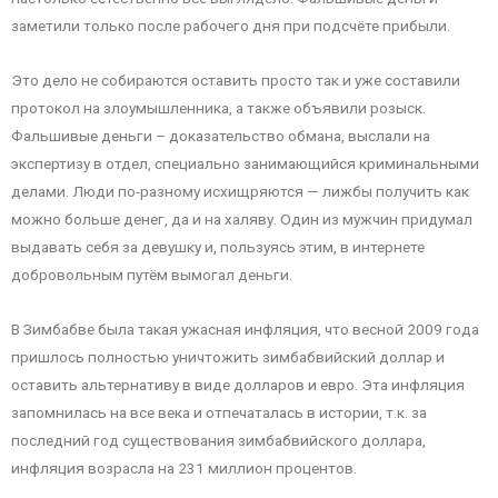
заметили только после рабочего дня при подсчёте прибыли.
Это дело не собираются оставить просто так и уже составили
протокол на злоумышленника, а также объявили розыск.
Фальшивые деньги – доказательство обмана, выслали на
экспертизу в отдел, специально занимающийся криминальными
делами. Люди по-разному исхищряются — лижбы получить как
можно больше денег, да и на халяву. Один из мужчин придумал
выдавать себя за девушку и, пользуясь этим, в интернете
добровольным путём вымогал деньги.
В Зимбабве была такая ужасная инфляция, что весной 2009 года
пришлось полностью уничтожить зимбабвийский доллар и
оставить альтернативу в виде долларов и евро. Эта инфляция
запомнилась на все века и отпечаталась в истории, т.к. за
последний год существования зимбабвийского доллара,
инфляция возрасла на 231 миллион процентов.