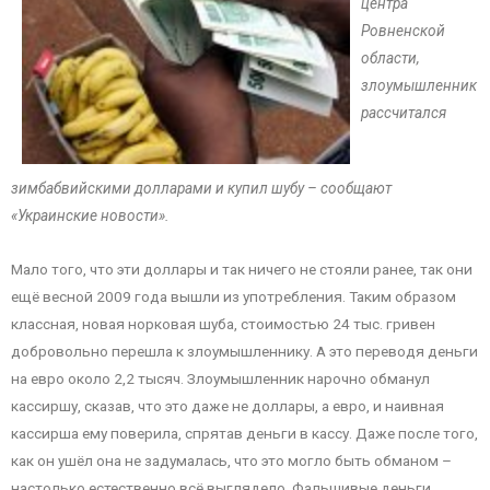
центра
Ровненской
области,
злоумышленник
рассчитался
зимбабвийскими долларами и купил шубу – сообщают
«Украинские новости».
Мало того, что эти доллары и так ничего не стояли ранее, так они
ещё весной 2009 года вышли из употребления. Таким образом
классная, новая норковая шуба, стоимостью 24 тыс. гривен
добровольно перешла к злоумышленнику. А это переводя деньги
на евро около 2,2 тысяч. Злоумышленник нарочно обманул
кассиршу, сказав, что это даже не доллары, а евро, и наивная
кассирша ему поверила, спрятав деньги в кассу. Даже после того,
как он ушёл она не задумалась, что это могло быть обманом –
настолько естественно всё выглядело. Фальшивые деньги