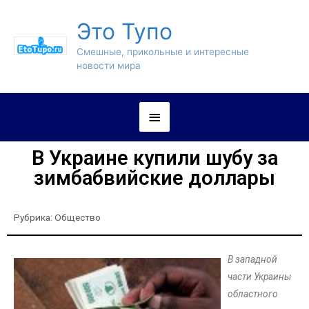
Это Тупо
Смешные, прикольные и интересные
новости мира
В Украине купили шубу за
зимбабвийские доллары
Рубрика:
Общество
В западной
части Украины
областного