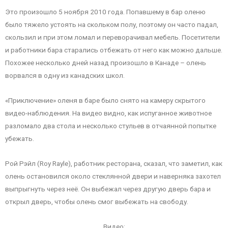
Это произошло 5 ноября 2010 года. Попавшему в бар оленю
было тяжело устоять на скольком полу, поэтому он часто падал,
скользил и при этом ломал и переворачивал мебель. Посетители
и работники бара старались отбежать от него как можно дальше.
Похожее несколько дней назад произошло в Канаде – олень
ворвался в одну из канадских школ.
«Приключение» оленя в баре было снято на камеру скрытого
видео-наблюдения. На видео видно, как испуганное животное
разломало два стола и несколько стульев в отчаянной попытке
убежать.
Рой Рэйл (Roy Rayle), работник ресторана, сказал, что заметил, как
олень остановился около стеклянной двери и наверняка захотел
выпрыгнуть через неё. Он выбежал через другую дверь бара и
открыл дверь, чтобы олень смог выбежать на свободу.
Видео: