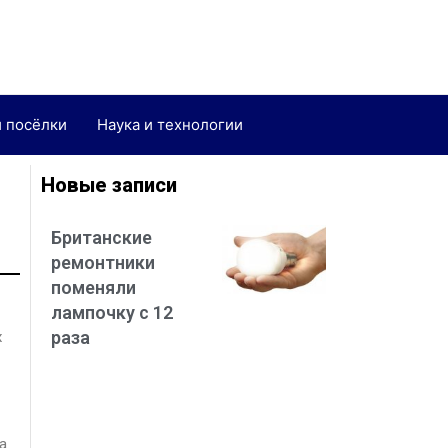
и посёлки
Наука и технологии
Новые записи
Британские
ремонтники
поменяли
лампочку с 12
раза
х
а