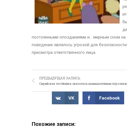
ре
ит
бы
де
постоянными опозданиями и… мирным сном на с
поведение являлось угрозой для безопасности
присмотра ответственного лица.
ПРЕДЫДУЩАЯ ЗАПИСЬ
Сирийская лесбиянка оказалась вымышленным персона
VK
Facebook
Похожие записи: