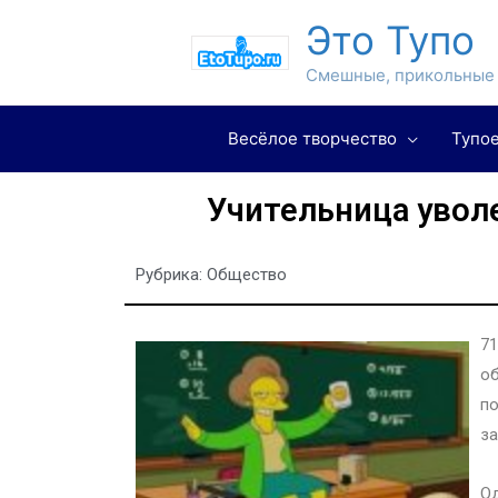
Это Тупо
Смешные, прикольные 
Весёлое творчество
Тупое
Учительница уволе
Рубрика:
Общество
71
об
по
за
Од