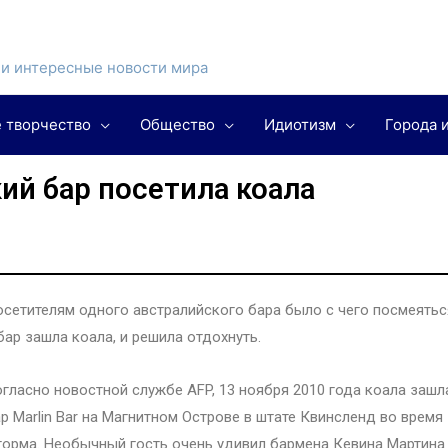
и интересные новости мира
 творчество
Общество
Идиотизм
Города 
ий бар посетила коала
сетителям одного австралийского бара было с чего посмеятьс
бар зашла коала, и решила отдохнуть.
гласно новостной службе AFP, 13 ноября 2010 года коала зашл
р Marlin Bar на Магнитном Острове в штате Квинсленд во время
орма. Необычный гость очень удивил бармена Кевина Мартина