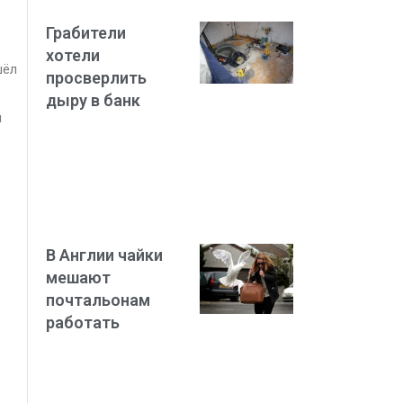
Грабители
хотели
шёл
просверлить
дыру в банк
й
В Англии чайки
мешают
почтальонам
работать