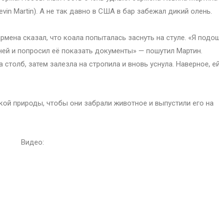
evin Martin). А не так давно в США в бар забежал дикий олень.
рмена сказал, что коала попыталась заснуть на стуле. «Я подо
ней и попросил её показать документы» — пошутил Мартин.
 столб, затем залезла на стропила и вновь уснула. Наверное, е
ой природы, чтобы они забрали животное и выпустили его на
Видео: