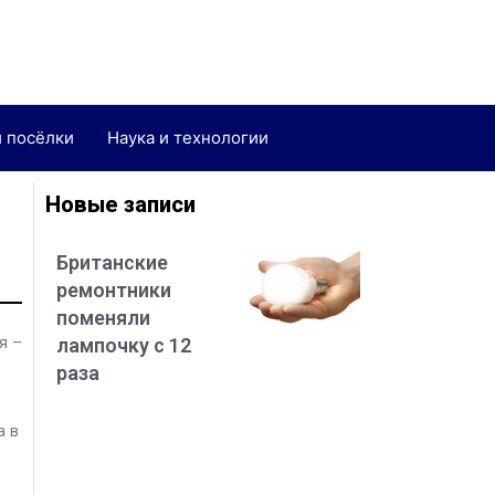
и посёлки
Наука и технологии
Новые записи
Британские
ремонтники
поменяли
я –
лампочку с 12
раза
а в