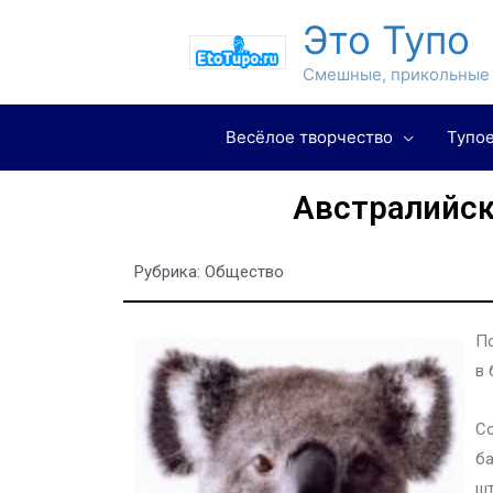
Это Тупо
Смешные, прикольные 
Весёлое творчество
Тупое
Австралийск
Рубрика:
Общество
По
в 
Со
ба
шт