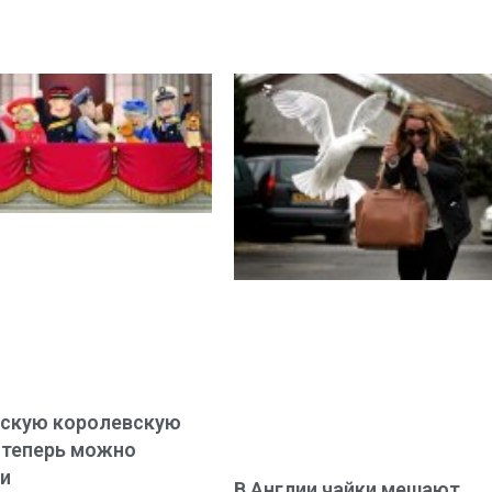
нскую королевскую
 теперь можно
и
В Англии чайки мешают