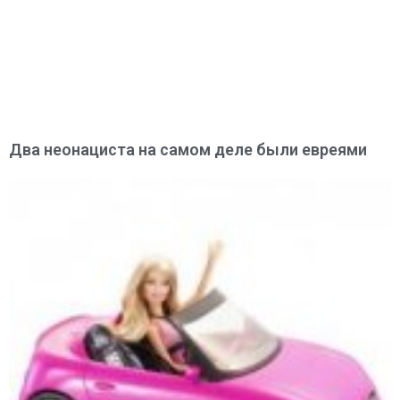
Два неонациста на самом деле были евреями