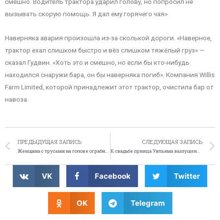
смешно. Водитель трактора ударил голову, но попросил не
вызывать скорую помощь. Я дал ему горячего чая».
Наверняка авария произошла из-за сколькой дороги. «Наверное,
трактор ехал слишком быстро и вёз слишком тяжёлый груз» —
сказал Гудвин. «Хоть это и смешно, но если бы кто-нибудь
находился снаружи бара, он бы наверняка погиб». Компания Willis
Farm Limited, которой принадлежит этот трактор, очистила бар от
навоза.
ПРЕДЫДУЩАЯ ЗАПИСЬ
СЛЕДУЮЩАЯ ЗАПИСЬ
Женщина с трусами на голове ограбила МакДональдс
К свадьбе принца Уильяма выпущены рвотные пакеты
VK
Facebook
Twitter
OK
Telegram