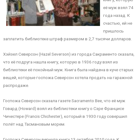
её муж взял 74
года назад. К
счастью, ей не
пришлось
заплатить библиотеке штраф размером в 2,7 тысячи долларов.
Хэйзел Северсон (Hazel Severson) из города Сакраменто сказала,
что её подруга нашла книгу, которую в 1936 году взял из
библиотеки её покойный муж. Книга была найдена в куче старых
вещей, которые госпожа Северсон хотела продать на гаражной
распродаже.
Госпожа Северсон сказала газете Sacramento Bee, что её муж
Говард (Howard) взял из библиотеки книгу о Сэре Францисе
Чичестере (Francis Chichester), который в 1930 году совершил
полёт над Тасмановым морем.
Госпожа Северсон вернула книгу 13 октября 2010 года. К