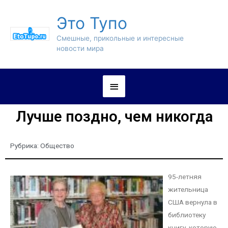
Это Тупо
Смешные, прикольные и интересные
новости мира
Лучше поздно, чем никогда
Рубрика:
Общество
95-летняя
жительница
США вернула в
библиотеку
книгу, которую