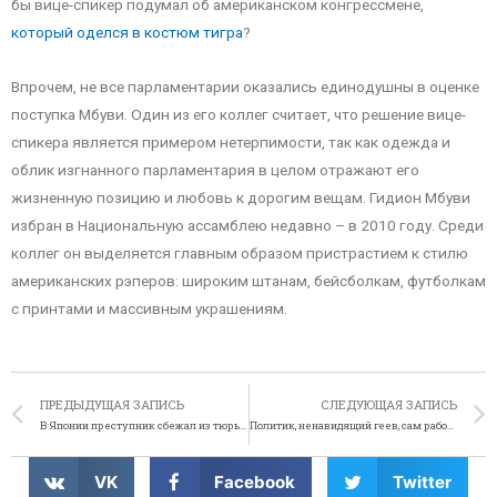
бы вице-спикер подумал об американском конгрессмене,
который оделся в костюм тигра
?
Впрочем, не все парламентарии оказались единодушны в оценке
поступка Мбуви. Один из его коллег считает, что решение вице-
спикера является примером нетерпимости, так как одежда и
облик изгнанного парламентария в целом отражают его
жизненную позицию и любовь к дорогим вещам. Гидион Мбуви
избран в Национальную ассамблею недавно – в 2010 году. Среди
коллег он выделяется главным образом пристрастием к стилю
американских рэперов: широким штанам, бейсболкам, футболкам
с принтами и массивным украшениям.
ПРЕДЫДУЩАЯ ЗАПИСЬ
СЛЕДУЮЩАЯ ЗАПИСЬ
В Японии преступник сбежал из тюрьмы в трусах
Политик, ненавидящий геев, сам работал в гей-клубе
VK
Facebook
Twitter