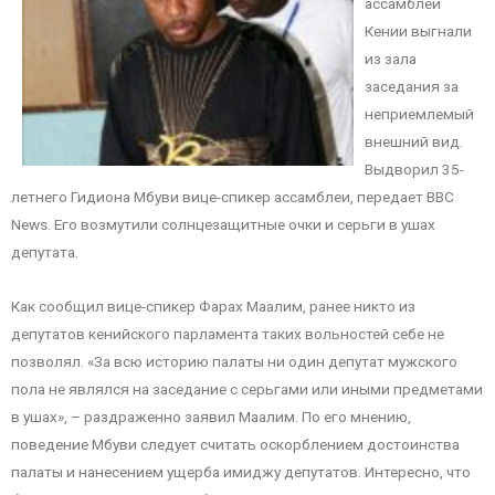
ассамблеи
Кении выгнали
из зала
заседания за
неприемлемый
внешний вид.
Выдворил 35-
летнего Гидиона Мбуви вице-спикер ассамблеи, передает BBC
News. Его возмутили солнцезащитные очки и серьги в ушах
депутата.
Как сообщил вице-спикер Фарах Маалим, ранее никто из
депутатов кенийского парламента таких вольностей себе не
позволял. «За всю историю палаты ни один депутат мужского
пола не являлся на заседание с серьгами или иными предметами
в ушах», – раздраженно заявил Маалим. По его мнению,
поведение Мбуви следует считать оскорблением достоинства
палаты и нанесением ущерба имиджу депутатов. Интересно, что