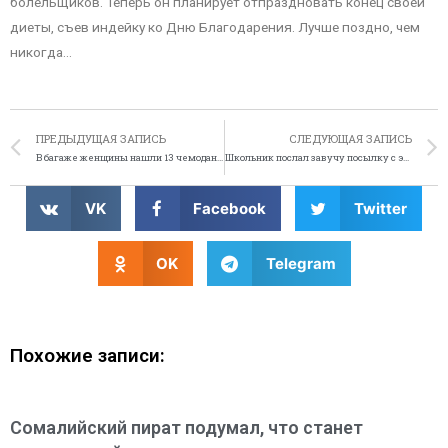
болельщиков. Теперь он планирует отпраздновать конец своей
диеты, съев индейку ко Дню Благодарения. Лучше поздно, чем
никогда…
ПРЕДЫДУЩАЯ ЗАПИСЬ
СЛЕДУЮЩАЯ ЗАПИСЬ
В багаже женщины нашли 13 чемоданов конопли
Школьник послал завучу посылку с экскрементами
VK
Facebook
Twitter
OK
Telegram
Похожие записи:
Сомалийский пират подумал, что станет