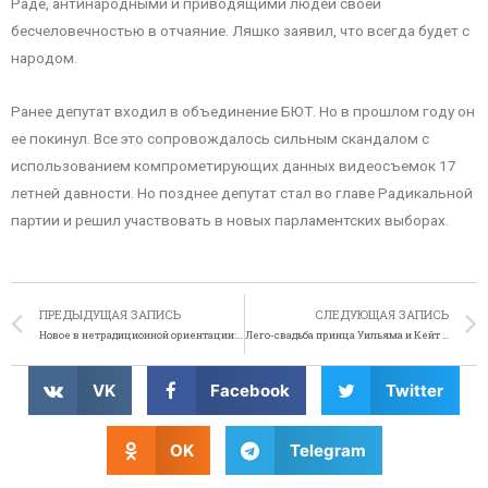
Раде, антинародными и приводящими людей своей
бесчеловечностью в отчаяние. Ляшко заявил, что всегда будет с
народом.
Ранее депутат входил в объединение БЮТ. Но в прошлом году он
ее покинул. Все это сопровождалось сильным скандалом с
использованием компрометирующих данных видеосъемок 17
летней давности. Но позднее депутат стал во главе Радикальной
партии и решил участвовать в новых парламентских выборах.
ПРЕДЫДУЩАЯ ЗАПИСЬ
СЛЕДУЮЩАЯ ЗАПИСЬ
Новое в нетрадиционной ориентации: гей-скинхеды
Лего-свадьба принца Уильяма и Кейт Миддлтон
VK
Facebook
Twitter
OK
Telegram