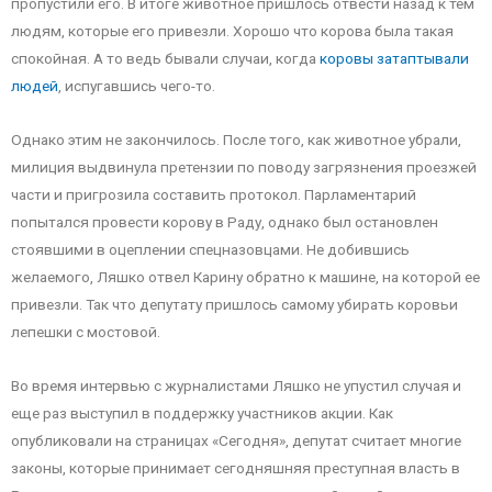
пропустили его. В итоге животное пришлось отвести назад к тем
людям, которые его привезли. Хорошо что корова была такая
спокойная. А то ведь бывали случаи, когда
коровы затаптывали
людей
, испугавшись чего-то.
Однако этим не закончилось. После того, как животное убрали,
милиция выдвинула претензии по поводу загрязнения проезжей
части и пригрозила составить протокол. Парламентарий
попытался провести корову в Раду, однако был остановлен
стоявшими в оцеплении спецназовцами. Не добившись
желаемого, Ляшко отвел Карину обратно к машине, на которой ее
привезли. Так что депутату пришлось самому убирать коровьи
лепешки с мостовой.
Во время интервью с журналистами Ляшко не упустил случая и
еще раз выступил в поддержку участников акции. Как
опубликовали на страницах «Сегодня», депутат считает многие
законы, которые принимает сегодняшняя преступная власть в