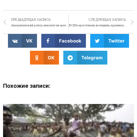
ПРЕДЫДУЩАЯ ЗАПИСЬ
СЛЕДУЮЩАЯ ЗАПИСЬ
Американский рэпер наколол на щеке тату-мороженое
В США арестована женщина, хранившая 3,5 тысячи ножей и мечей
VK
Facebook
Twitter
OK
Telegram
Похожие записи: