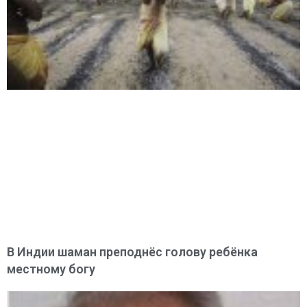
В Индии шаман преподнёс голову ребёнка
местному богу