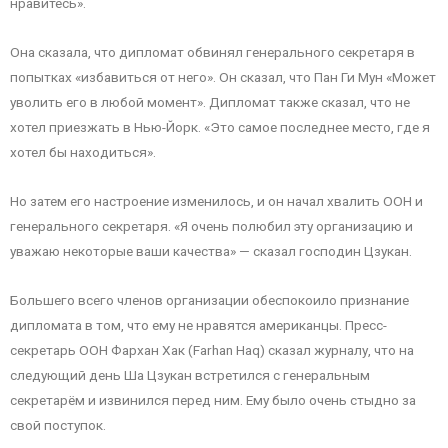
нравитесь».
Она сказала, что дипломат обвинял генерального секретаря в
попытках «избавиться от него». Он сказал, что Пан Ги Мун «Может
уволить его в любой момент». Дипломат также сказал, что не
хотел приезжать в Нью-Йорк. «Это самое последнее место, где я
хотел бы находиться».
Но затем его настроение изменилось, и он начал хвалить ООН и
генерального секретаря. «Я очень полюбил эту организацию и
уважаю некоторые ваши качества» — сказал господин Цзукан.
Большего всего членов организации обеспокоило признание
дипломата в том, что ему не нравятся американцы. Пресс-
секретарь ООН Фархан Хак (Farhan Haq) сказал журналу, что на
следующий день Ша Цзукан встретился с генеральным
секретарём и извинился перед ним. Ему было очень стыдно за
свой поступок.