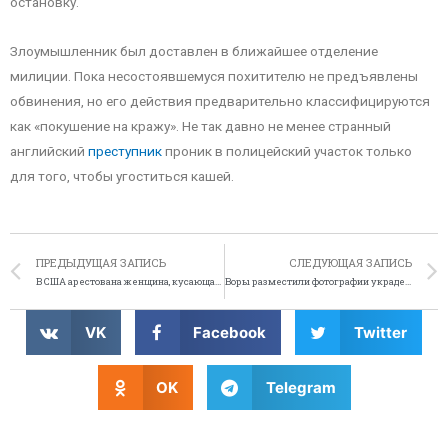
остановку.
Злоумышленник был доставлен в ближайшее отделение
милиции. Пока несостоявшемуся похитителю не предъявлены
обвинения, но его действия предварительно классифицируются
как «покушение на кражу». Не так давно не менее странный
английский
преступник
проник в полицейский участок только
для того, чтобы угоститься кашей.
ПРЕДЫДУЩАЯ ЗАПИСЬ
СЛЕДУЮЩАЯ ЗАПИСЬ
В США арестована женщина, кусающая говядину
Воры разместили фотографии украденных вещей на Facebook
VK
Facebook
Twitter
OK
Telegram