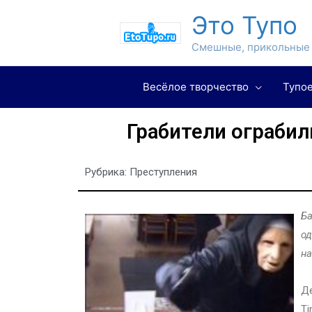
Это Тупо
Смешные, прикольные 
Весёлое творчество
Тупое
Грабители ограбил
Рубрика:
Преступления
Ба
од
на
Де
Ti