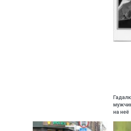
Гадалк
мужчин
на неё