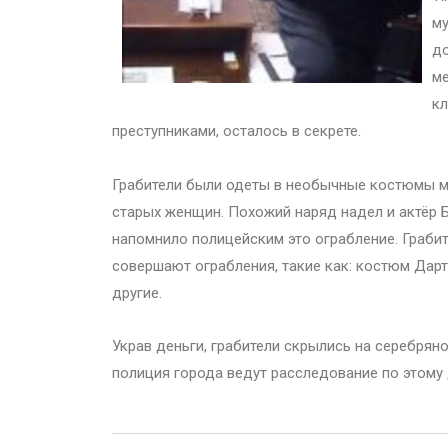
му
до
ме
кл
преступниками, осталось в секрете.
Грабители были одеты в необычные костюмы мо
старых женщин. Похожий наряд надел и актёр Б
напомнило полицейским это ограбление. Граби
совершают ограбления, такие как: костюм Дар
другие.
Украв деньги, грабители скрылись на серебрян
полиция города ведут расследование по этому 