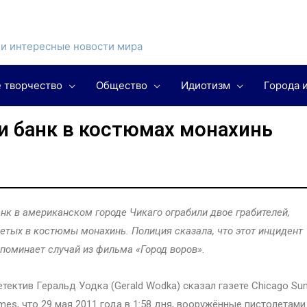
и интересные новости мира
 творчество
Общество
Идиотизм
Города 
и банк в костюмах монахинь
нк в американском городе Чикаго ограбили двое грабителей,
етых в костюмы монахинь. Полиция сказала, что этот инцидент
поминает случай из фильма «Город воров».
тектив Геральд Уодка (Gerald Wodka) сказал газете Chicago Su
mes, что 29 мая 2011 года в 1:58 дня, вооружённые пистолетами