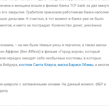
жчина и женщина вошли в филиал банка TCF bank за две минут
 его закрытия. Грабители приказали работникам банка наполни
шок деньгами. К счастью, в тот момент в банке уже не было
иентов, и никто не пострадал. Количество денег, унесённое
нахинь – на них были тёмные рясы и перчатки, а также маски
ен Аффлек (Ben Affleck) в фильме «Город воров», который
тели нередко находят себе необычные костюмы, в которых
та Вейдера,
костюм Санта Клауса
,
маска Барака Обамы
, и многи
ом шевроле с затемнёнными окнами. На данный момент, ФБР и
делу.