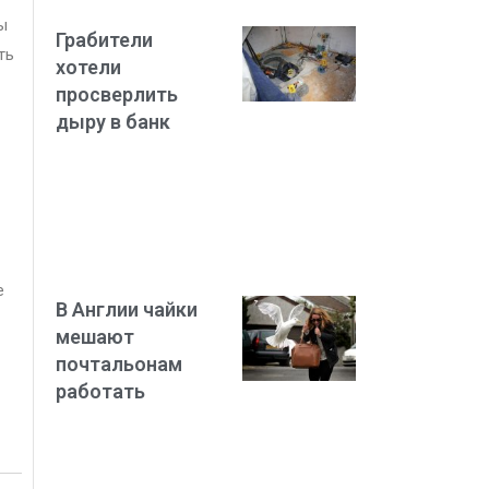
ы
Грабители
ть
хотели
просверлить
дыру в банк
е
В Англии чайки
мешают
почтальонам
работать