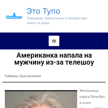
Это Тупо
Смешные, прикольные и интересные
новости мира
Американка напала на
мужчину из-за телешоу
Рубрика:
Преступления
Жительница
округа Палм-Бич
в штате