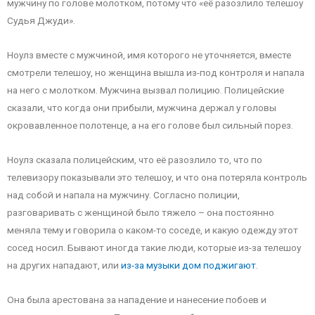
мужчину по голове молотком, потому что «её разозлило телешоу
Судья Джуди».
Ноулз вместе с мужчиной, имя которого не уточняется, вместе
смотрели телешоу, но женщина вышла из-под контроля и напала
на него с молотком. Мужчина вызвал полицию. Полицейские
сказали, что когда они прибыли, мужчина держал у головы
окровавленное полотенце, а на его голове был сильный порез.
Ноулз сказала полицейским, что её разозлило то, что по
телевизору показывали это телешоу, и что она потеряла контроль
над собой и напала на мужчину. Согласно полиции,
разговаривать с женщиной было тяжело – она постоянно
меняла тему и говорила о каком-то соседе, и какую одежду этот
сосед носил. Бывают иногда такие люди, которые из-за телешоу
на других нападают, или
из-за музыки дом поджигают
.
Она была арестована за нападение и нанесение побоев и