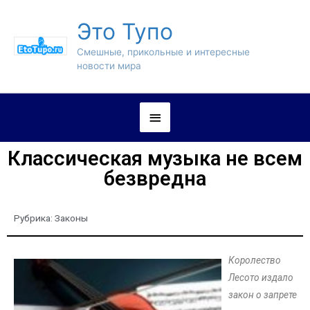
Это Тупо
Смешные, прикольные и интересные
новости мира
Классическая музыка не всем
безвредна
Рубрика:
Законы
Королество
Лесото издало
закон о запрете