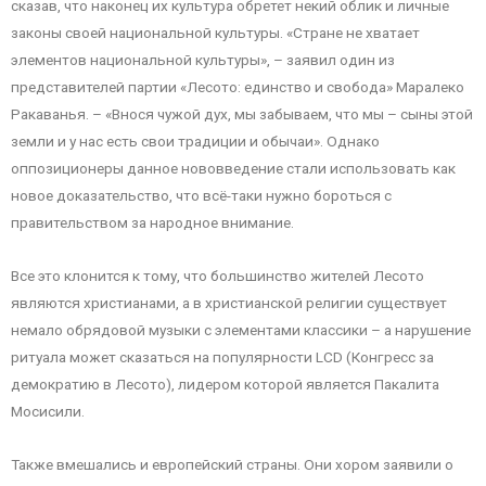
сказав, что наконец их культура обретет некий облик и личные
законы своей национальной культуры. «Стране не хватает
элементов национальной культуры», – заявил один из
представителей партии «Лесото: единство и свобода» Маралеко
Ракаванья. – «Внося чужой дух, мы забываем, что мы – сыны этой
земли и у нас есть свои традиции и обычаи». Однако
оппозиционеры данное нововведение стали использовать как
новое доказательство, что всё-таки нужно бороться с
правительством за народное внимание.
Все это клонится к тому, что большинство жителей Лесото
являются христианами, а в христианской религии существует
немало обрядовой музыки с элементами классики – а нарушение
ритуала может сказаться на популярности LCD (Конгресс за
демократию в Лесото), лидером которой является Пакалита
Мосисили.
Также вмешались и европейский страны. Они хором заявили о