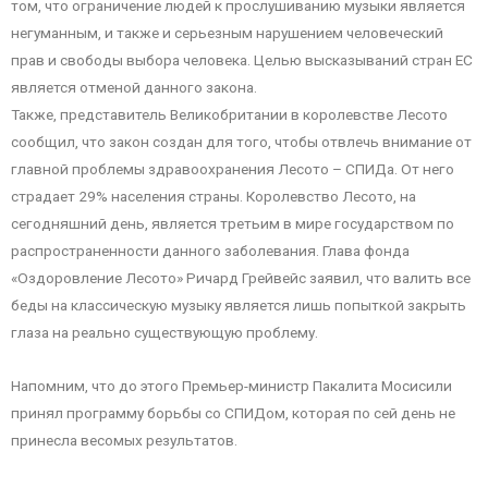
том, что ограничение людей к прослушиванию музыки является
негуманным, и также и серьезным нарушением человеческий
прав и свободы выбора человека. Целью высказываний стран ЕС
является отменой данного закона.
Также, представитель Великобритании в королевстве Лесото
сообщил, что закон создан для того, чтобы отвлечь внимание от
главной проблемы здравоохранения Лесото – СПИДа. От него
страдает 29% населения страны. Королевство Лесото, на
сегодняшний день, является третьим в мире государством по
распространенности данного заболевания. Глава фонда
«Оздоровление Лесото» Ричард Грейвейс заявил, что валить все
беды на классическую музыку является лишь попыткой закрыть
глаза на реально существующую проблему.
Напомним, что до этого Премьер-министр Пакалита Мосисили
принял программу борьбы со СПИДом, которая по сей день не
принесла весомых результатов.