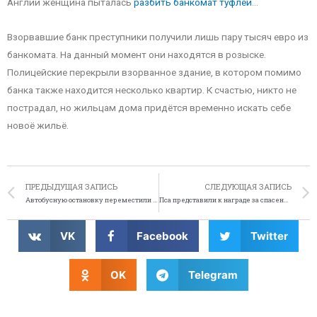
Англии женщина пыталась
разбить банкомат туфлей
…
Взорвавшие банк преступники получили лишь пару тысяч евро из
банкомата. На данный момент они находятся в розыске.
Полицейские перекрыли взорванное здание, в котором помимо
банка также находится несколько квартир. К счастью, никто не
пострадал, но жильцам дома придётся временно искать себе
новоё жильё.
ПРЕДЫДУЩАЯ ЗАПИСЬ
СЛЕДУЮЩАЯ ЗАПИСЬ
Автобусную остановку переместили подальше от стрип-клуба
Пса представили к награде за спасение своего хозяина
VK
Facebook
Twitter
OK
Telegram