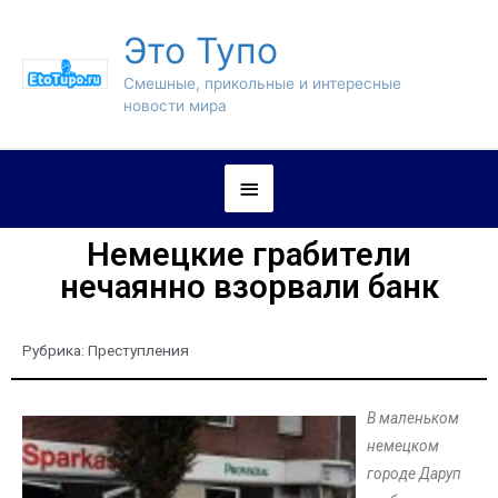
Это Тупо
Смешные, прикольные и интересные
новости мира
Немецкие грабители
нечаянно взорвали банк
Рубрика:
Преступления
В маленьком
немецком
городе Даруп