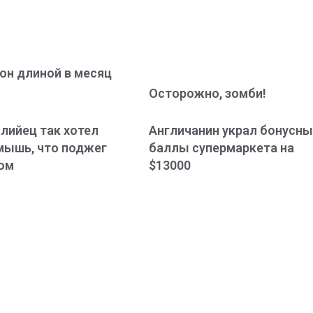
н длиной в месяц
Осторожно, зомби!
лийец так хотел
Англичанин украл бонусн
мышь, что поджег
баллы супермаркета на
ом
$13000