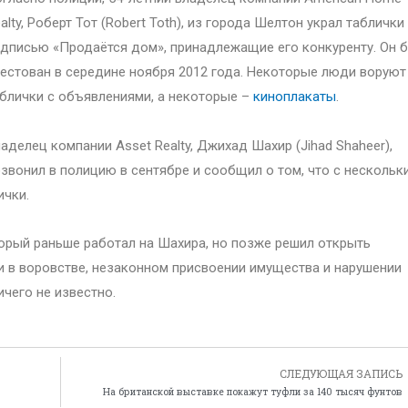
alty, Роберт Тот (Robert Toth), из города Шелтон украл таблички
дписью «Продаётся дом», принадлежащие его конкуренту. Он 
естован в середине ноября 2012 года. Некоторые люди воруют
блички с объявлениями, а некоторые –
киноплакаты
.
аделец компании Asset Realty, Джихад Шахир (Jihad Shaheer),
звонил в полицию в сентябре и сообщил о том, что с нескольк
ички.
торый раньше работал на Шахира, но позже решил открыть
и в воровстве, незаконном присвоении имущества и нарушении
ичего не известно.
СЛЕДУЮЩАЯ ЗАПИСЬ
На британской выставке покажут туфли за 140 тысяч фунтов