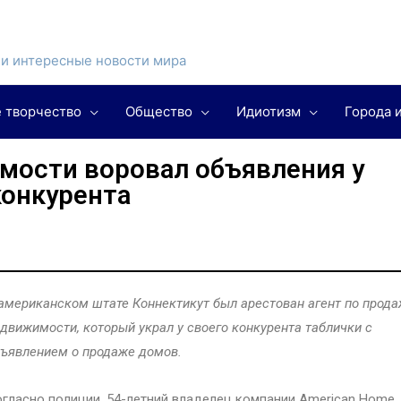
и интересные новости мира
 творчество
Общество
Идиотизм
Города 
мости воровал объявления у
конкурента
американском штате Коннектикут был арестован агент по прод
движимости, который украл у своего конкурента таблички с
ъявлением о продаже домов.
гласно полиции, 54-летний владелец компании American Home