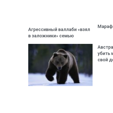
Марафо
Агрессивный валлаби «взял
в заложники» семью
Австра
убить 
свой д