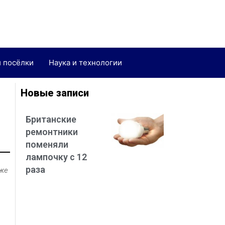
и посёлки
Наука и технологии
Новые записи
Британские
ремонтники
поменяли
лампочку с 12
раза
аже