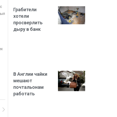
 с
Грабители
был
хотели
просверлить
дыру в банк
их
В Англии чайки
мешают
почтальонам
работать