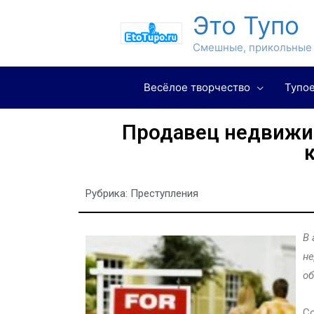
Это Тупо
Смешные, прикольные 
Весёлое творчество
Тупое
Продавец недвижи
Рубрика:
Преступления
В 
не
об
Со