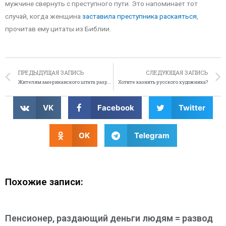
мужчине свернуть с преступного пути. Это напоминает тот
случай, когда женщина
заставила преступника раскаяться
,
прочитав ему цитаты из Библии.
ПРЕДЫДУЩАЯ ЗАПИСЬ
СЛЕДУЮЩАЯ ЗАПИСЬ
Жителям американского штата разрешили питаться сбитыми на дороге животными
Хотите казнить русского художника?
VK
Facebook
Twitter
OK
Telegram
Похожие записи:
Пенсионер, раздающий деньги людям = развод