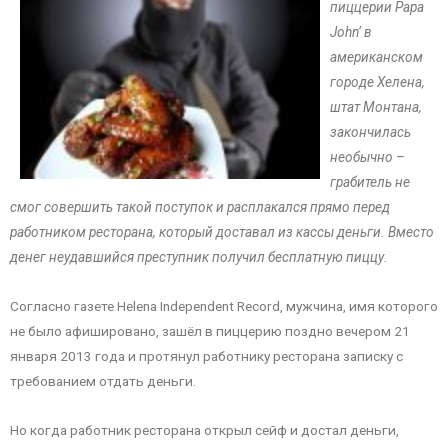
пиццерии Papa
John’ в
американском
городе Хелена,
штат Монтана,
закончилась
необычно –
грабитель не
смог совершить такой поступок и расплакался прямо перед
работником ресторана, который доставал из кассы деньги. Вместо
денег неудавшийся преступник получил бесплатную пиццу.
Согласно газете Helena Independent Record, мужчина, имя которого
не было афишировано, зашёл в пиццерию поздно вечером 21
января 2013 года и протянул работнику ресторана записку с
требованием отдать деньги.
Но когда работник ресторана открыл сейф и достал деньги,