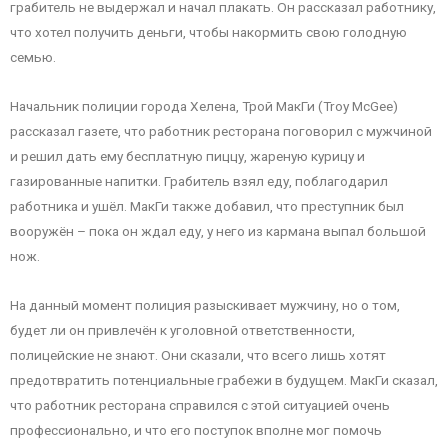
грабитель не выдержал и начал плакать. Он рассказал работнику,
что хотел получить деньги, чтобы накормить свою голодную
семью.
Начальник полиции города Хелена, Трой МакГи (Troy McGee)
рассказал газете, что работник ресторана поговорил с мужчиной
и решил дать ему бесплатную пиццу, жареную курицу и
газированные напитки. Грабитель взял еду, поблагодарил
работника и ушёл. МакГи также добавил, что преступник был
вооружён – пока он ждал еду, у него из кармана выпал большой
нож.
На данный момент полиция разыскивает мужчину, но о том,
будет ли он привлечён к уголовной ответственности,
полицейские не знают. Они сказали, что всего лишь хотят
предотвратить потенциальные грабежи в будущем. МакГи сказал,
что работник ресторана справился с этой ситуацией очень
профессионально, и что его поступок вполне мог помочь