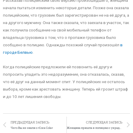
Рассказав полицейским свою версию произошедшего, женщина
начала пытаться изменить некоторые детали. Позже она сказала
полицейским, что грузовик был зарегистрирован не на её друга, а
на другого мужчину. Она также сказала, что заехала в участок, так
как получила сообщение на свой мобильный телефон от
владельца грузовика о том, что о пропаже грузовика было
сообщено в полицию. Однажды похожий случай произошёл
в
городе Белвью
.
Когда полицейские предложили ей позвонить её другу и
попросить уладить это недоразумение, она отказалась, сказав,
что её друг на данный момент спит. У полицейских не осталось
выбора, кроме как арестовать женщину. Теперь ей грозит штраф
и до 10 лет лишения свободы.
ПРЕДЫДУЩАЯ ЗАПИСЬ
СЛЕДУЮЩАЯ ЗАПИСЬ
Чего Вы не знали о «Coca Cola»
Женщина пришла в полицию с украденными серьгами