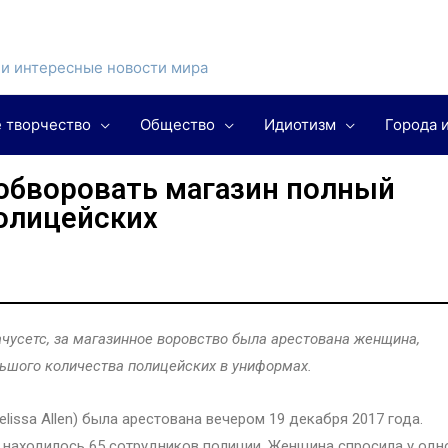
и интересные новости мира
 творчество
Общество
Идиотизм
Города 
обворовать магазин полный
олицейских
усетс, за магазинное воровство была арестована женщина,
льшого количества полицейских в униформах.
lissa Allen) была арестована вечером 19 декабря 2017 года.
т находилось 65 сотрудников полиции. Женщина спросила у одн