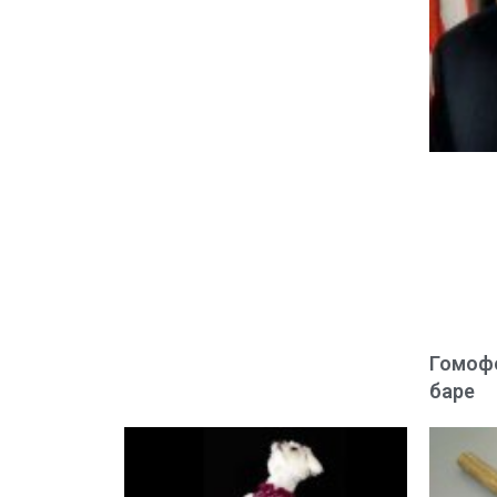
Гомофо
баре