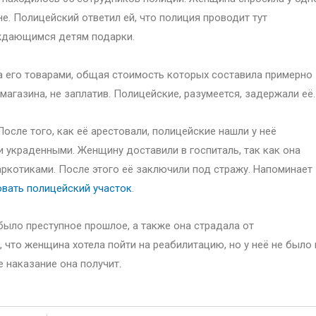
не. Полицейский ответил ей, что полиция проводит тут
уждающимся детям подарки.
ла его товарами, общая стоимость которых составила примерно
магазина, не заплатив. Полицейские, разумеется, задержали её.
сле того, как её арестовали, полицейские нашли у неё
и украденными. Женщину доставили в госпиталь, так как она
аркотиками. После этого её заключили под стражу. Напоминает
вать полицейский участок
.
было преступное прошлое, а также она страдала от
 что женщина хотела пойти на реабилитацию, но у неё не было 
е наказание она получит.