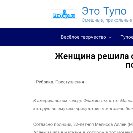
Это Тупо
Смешные, прикольные 
Весёлое творчество
Тупое
Женщина решила 
п
Рубрика:
Преступления
В американском городе Фрамингем, штат Массач
которую не смутило присутствие в магазине бо
Согласно полиции, 32-летняя Мелисса Аллен (Me
Аллен зашла в магазин, в котором в тот момен