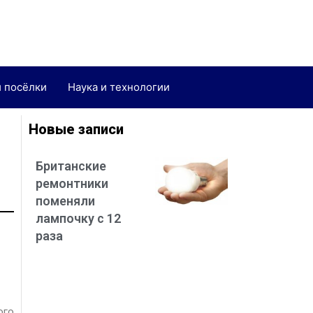
и посёлки
Наука и технологии
Новые записи
Британские
ремонтники
поменяли
лампочку с 12
раза
ого