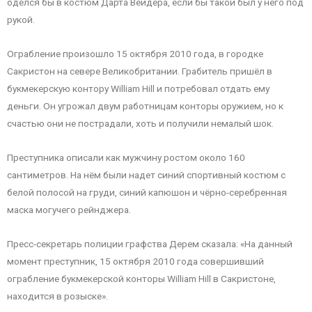
оделся бы в костюм Дарта Вейдера, если бы такой был у него под
рукой.
Ограбление произошло 15 октября 2010 года, в городке
Сакристон на севере Великобритании. Грабитель пришёл в
букмекерскую контору William Hill и потребовал отдать ему
деньги. Он угрожал двум работницам конторы оружием, но к
счастью они не пострадали, хоть и получили немалый шок.
Преступника описали как мужчину ростом около 160
сантиметров. На нём были надет синий спортивный костюм с
белой полосой на груди, синий капюшон и чёрно-серебренная
маска могучего рейнджера.
Пресс-секретарь полиции графства Дерем сказала: «На данный
момент преступник, 15 октября 2010 года совершивший
ограбление букмекерской конторы William Hill в Сакристоне,
находится в розыске».