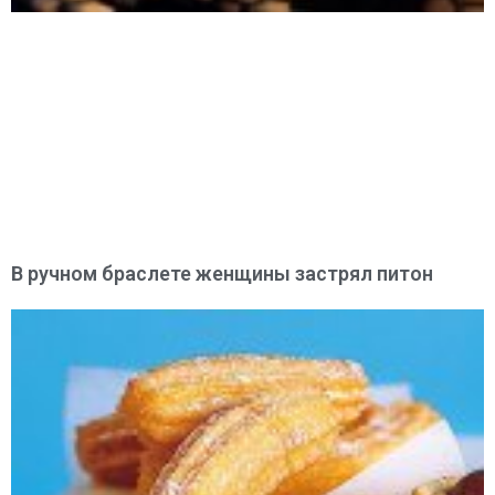
В ручном браслете женщины застрял питон