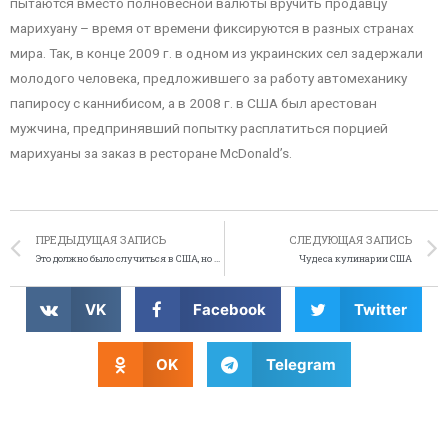
пытаются вместо полновесной валюты вручить продавцу
марихуану – время от времени фиксируются в разных странах
мира. Так, в конце 2009 г. в одном из украинских сел задержали
молодого человека, предложившего за работу автомеханику
папиросу с каннибисом, а в 2008 г. в США был арестован
мужчина, предпринявший попытку расплатиться порцией
марихуаны за заказ в ресторане McDonald’s.
ПРЕДЫДУЩАЯ ЗАПИСЬ
СЛЕДУЮЩАЯ ЗАПИСЬ
Это должно было случиться в США, но случилось в Китае
Чудеса кулинарии США
VK
Facebook
Twitter
OK
Telegram