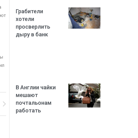
а
Грабители
ают
хотели
просверлить
дыру в банк
ны
ил
В Англии чайки
мешают
почтальонам
работать