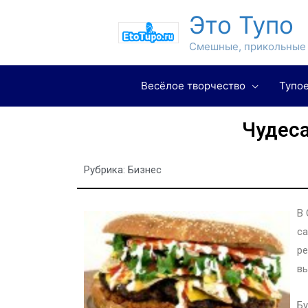
Это Тупо
Смешные, прикольные 
Весёлое творчество
Тупое
Чудес
Рубрика:
Бизнес
В
са
ре
вы
Бу