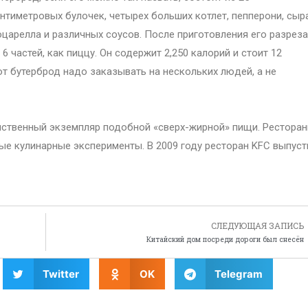
нтиметровых булочек, четырех больших котлет, пепперони, сыр
царелла и различных соусов. После приготовления его разрез
 6 частей, как пиццу. Он содержит 2,250 калорий и стоит 12
этот бутерброд надо заказывать на нескольких людей, а не
нственный экземпляр подобной «сверх-жирной» пищи. Рестора
е кулинарные эксперименты. В 2009 году ресторан KFC выпуст
СЛЕДУЮЩАЯ ЗАПИСЬ
Китайский дом посреди дороги был снесён
Twitter
OK
Telegram