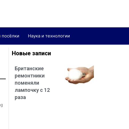
и посёлки
Наука и технологии
Новые записи
Британские
ремонтники
поменяли
лампочку с 12
раза
в
ng