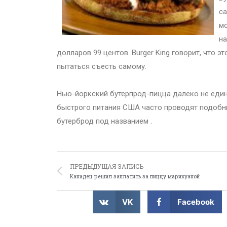
са
мо
на
долларов 99 центов. Burger King говорит, что 
пытаться съесть самому.
Нью-йоркский бутерпрод-пицца далеко не еди
быстрого питания США часто проводят подобны
бутерброд под названием .
ПРЕДЫДУЩАЯ ЗАПИСЬ
Канадец решил заплатить за пиццу марихуаной
VK
Facebook