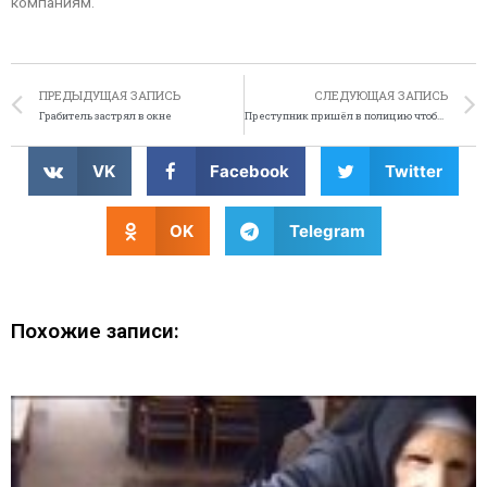
компаниям.
ПРЕДЫДУЩАЯ ЗАПИСЬ
СЛЕДУЮЩАЯ ЗАПИСЬ
Грабитель застрял в окне
Преступник пришёл в полицию чтобы узнать, находится ли он в розыске
VK
Facebook
Twitter
OK
Telegram
Похожие записи: