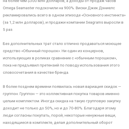
на более чем $300 млн долларов, а доходы от продаж часов
Omega Seamaster подскочили на 900%. Виски Джек Дэниелс
рекламировались всего в одном эпизоде «Основного инстинкта»
(за 1,2 млн долларов), и продажи компании Seagrams выросли в
5 раз.
Без дополнительных трат стало отлично продаваться моющее
средство «Обычный порошок». Ни один из концернов,
использующих в роликах сравнение с «обычным порошком»,
пока не предъявил претензий по поводу использования этого
словосочетания в качестве бренда.
В более позднем времени появилась новая вариация скидок —
группон. Группон — это коллективная покупка товаров именно
целым комплектом. Иногда скидка на такую групповую закупку
доходит не только до 50%, но и до 70-80%. Благодаря этому
люди согласны покупать, порой, некоторые ненужные вещи,
находящиеся в комплекте, делая дополнительный оборот