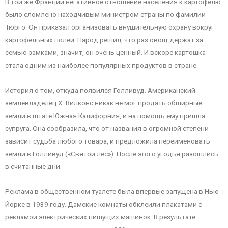
В той же Франции негативное отношение населения к картофелю
было сломлено находчивым министром страны по фамилии
Тюрго. Он приказал организовать внушительную охрану вокруг
картофельных полей. Народ решил, что раз овощ держат за
семью замками, значит, он очень ценный. И вскоре картошка
стала одним из наиболее популярных продуктов в стране.
История о том, откуда появился Голливуд. Американский
землевладелец Х. Вилконс никак не мог продать обширные
земли в штате Южная Калифорния, и на помощь ему пришла
супруга. Она сообразила, что от названия в огромной степени
зависит судьба любого товара, и предложила переименовать
земли в Голливуд («Святой лес»). После этого угодья разошлись
в считанные дни.
Реклама в общественном туалете была впервые запущена в Нью-
Йорке в 1939 году. Дамские комнаты обклеили плакатами с
рекламой электрических пишущих машинок. В результате