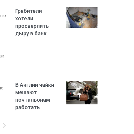
Грабители
что
хотели
просверлить
дыру в банк
ак
В Англии чайки
но
мешают
почтальонам
работать