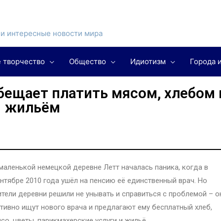
и интересные новости мира
 творчество
Общество
Идиотизм
Города 
бещает платить мясом, хлебом 
жильём
маленькой немецкой деревне Летт началась паника, когда в
нтябре 2010 года ушёл на пенсию её единственный врач. Но
тели деревни решили не унывать и справиться с проблемой – о
тивно ищут нового врача и предлагают ему бесплатный хлеб,
со, цветы, парикмахерские услуги и жильё.