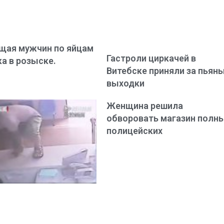
щая мужчин по яйцам
Гастроли циркачей в
а в розыске.
Витебске приняли за пьян
выходки
Женщина решила
обворовать магазин полн
полицейских