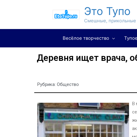
Это Тупо
Смешные, прикольные 
Весёлое творчество
Тупое
Деревня ищет врача, о
Рубрика:
Общество
В 
се
жи
ак
мя