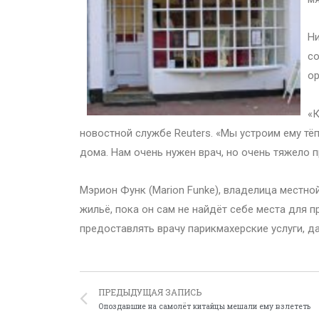
Ни
со
ор
«К
новостной службе Reuters. «Мы устроим ему тё
дома. Нам очень нужен врач, но очень тяжело 
Мэрион Функ (Marion Funke), владелица местно
жильё, пока он сам не найдёт себе места для п
предоставлять врачу парикмахерские услуги, д
ПРЕДЫДУЩАЯ ЗАПИСЬ
Опоздавшие на самолёт китайцы мешали ему взлететь